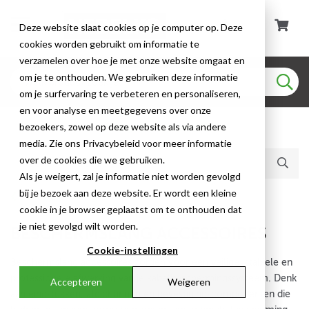
Deze website slaat cookies op je computer op. Deze
cookies worden gebruikt om informatie te
verzamelen over hoe je met onze website omgaat en
om je te onthouden. We gebruiken deze informatie
om je surfervaring te verbeteren en personaliseren,
en voor analyse en meetgegevens over onze
bezoekers, zowel op deze website als via andere
Huidige producten (53)
media. Zie ons Privacybeleid voor meer informatie
over de cookies die we gebruiken.
Als je weigert, zal je informatie niet worden gevolgd
bij je bezoek aan deze website. Er wordt een kleine
Beschermslang
cookie in je browser geplaatst om te onthouden dat
je niet gevolgd wilt worden.
BESCHERMSLANG ACCESSOIRES
Cookie-instellingen
Beschermslang accessoires zorgen voor een veilige, stabiele en
professionele afwerking van je kabelbeschermingssysteem. Denk
Accepteren
Weigeren
aan eindstukken, afdichtingen en bevestigingscomponenten die