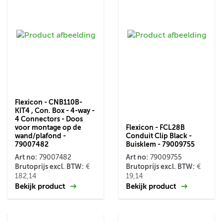
Flexicon - CNB110B-
KIT4 , Con. Box - 4-way -
4 Connectors - Doos
voor montage op de
Flexicon - FCL28B
wand/plafond -
Conduit Clip Black -
79007482
Buisklem - 79009755
Art no:
Art no:
79007482
79009755
Brutoprijs excl. BTW:
Brutoprijs excl. BTW:
€
€
182,14
19,14
Bekijk product
Bekijk product