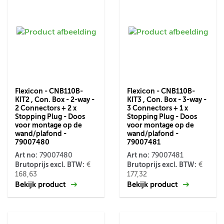
Flexicon - CNB110B-
Flexicon - CNB110B-
KIT2 , Con. Box - 2-way -
KIT3 , Con. Box - 3-way -
2 Connectors + 2 x
3 Connectors + 1 x
Stopping Plug - Doos
Stopping Plug - Doos
voor montage op de
voor montage op de
wand/plafond -
wand/plafond -
79007480
79007481
Art no:
Art no:
79007480
79007481
Brutoprijs excl. BTW:
Brutoprijs excl. BTW:
€
€
168,63
177,32
Bekijk product
Bekijk product