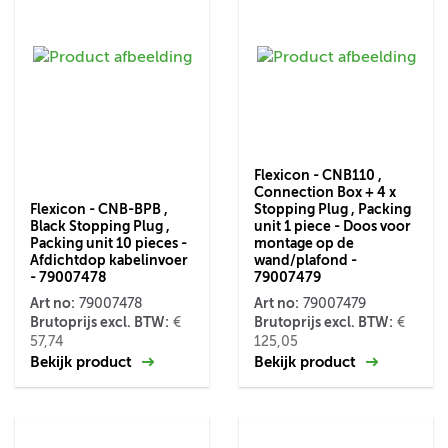
Flexicon - CNB110 ,
Connection Box + 4 x
Flexicon - CNB-BPB ,
Stopping Plug , Packing
Black Stopping Plug ,
unit 1 piece - Doos voor
Packing unit 10 pieces -
montage op de
Afdichtdop kabelinvoer
wand/plafond -
- 79007478
79007479
Art no:
Art no:
79007478
79007479
Brutoprijs excl. BTW:
Brutoprijs excl. BTW:
€
€
57,74
125,05
Bekijk product
Bekijk product