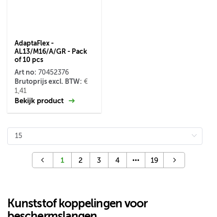
AdaptaFlex -
AL13/M16/A/GR - Pack
of 10 pcs
Art no:
70452376
Brutoprijs excl. BTW:
€
1,41
Bekijk product
1
2
3
4
19
Kunststof koppelingen voor
beschermslangen