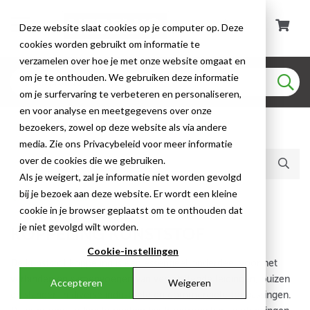
Deze website slaat cookies op je computer op. Deze
cookies worden gebruikt om informatie te
verzamelen over hoe je met onze website omgaat en
om je te onthouden. We gebruiken deze informatie
om je surfervaring te verbeteren en personaliseren,
en voor analyse en meetgegevens over onze
bezoekers, zowel op deze website als via andere
Huidige producten (278)
media. Zie ons Privacybeleid voor meer informatie
over de cookies die we gebruiken.
Als je weigert, zal je informatie niet worden gevolgd
bij je bezoek aan deze website. Er wordt een kleine
Beschermslang
cookie in je browser geplaatst om te onthouden dat
je niet gevolgd wilt worden.
KOPPELING KUNSTSTOF
Cookie-instellingen
De kunststof koppeling is een essentieel onderdeel voor het
verbinden en samenvoegen van verschillende leidingen, buizen
Accepteren
Weigeren
en slangen in diverse industriële en commerciële toepassingen.