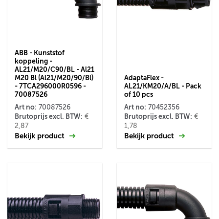
ABB - Kunststof
koppeling -
AL21/M20/C90/BL - Al21
M20 Bl (Al21/M20/90/Bl)
AdaptaFlex -
- 7TCA296000R0596 -
AL21/KM20/A/BL - Pack
70087526
of 10 pcs
Art no:
Art no:
70087526
70452356
Brutoprijs excl. BTW:
Brutoprijs excl. BTW:
€
€
2,87
1,78
Bekijk product
Bekijk product