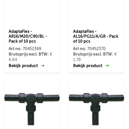
AdaptaFlex -
AdaptaFlex -
AR16/M20/C90/BL -
AL16/PG11/A/GR - Pack
Pack of 10 pcs
of 10 pcs
Art no:
Art no:
70452369
70452370
Brutoprijs excl. BTW:
Brutoprijs excl. BTW:
€
€
6,84
1,78
Bekijk product
Bekijk product