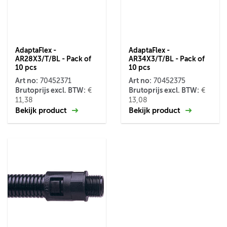
AdaptaFlex -
AdaptaFlex -
AR28X3/T/BL - Pack of
AR34X3/T/BL - Pack of
10 pcs
10 pcs
Art no:
Art no:
70452371
70452375
Brutoprijs excl. BTW:
Brutoprijs excl. BTW:
€
€
11,38
13,08
Bekijk product
Bekijk product