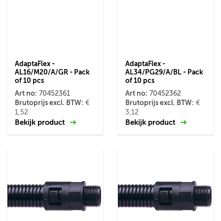
AdaptaFlex -
AdaptaFlex -
AL16/M20/A/GR - Pack
AL34/PG29/A/BL - Pack
of 10 pcs
of 10 pcs
Art no:
Art no:
70452361
70452362
Brutoprijs excl. BTW:
Brutoprijs excl. BTW:
€
€
1,52
3,12
Bekijk product
Bekijk product