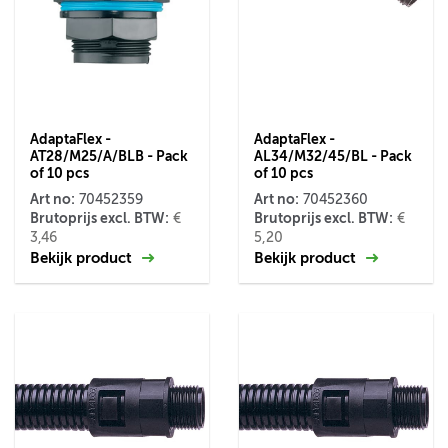
AdaptaFlex -
AdaptaFlex -
AT28/M25/A/BLB - Pack
AL34/M32/45/BL - Pack
of 10 pcs
of 10 pcs
Art no:
Art no:
70452359
70452360
Brutoprijs excl. BTW:
Brutoprijs excl. BTW:
€
€
3,46
5,20
Bekijk product
Bekijk product