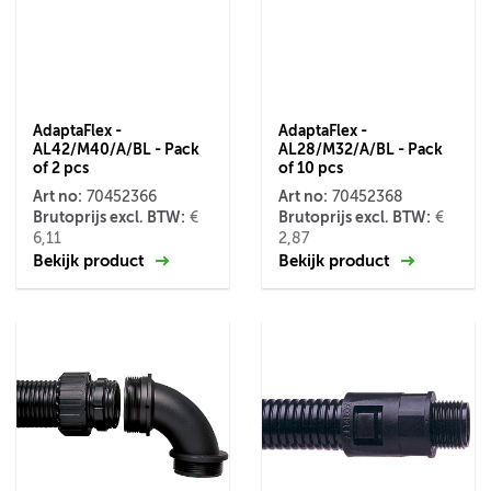
AdaptaFlex -
AdaptaFlex -
AL42/M40/A/BL - Pack
AL28/M32/A/BL - Pack
of 2 pcs
of 10 pcs
Art no:
Art no:
70452366
70452368
Brutoprijs excl. BTW:
Brutoprijs excl. BTW:
€
€
6,11
2,87
Bekijk product
Bekijk product