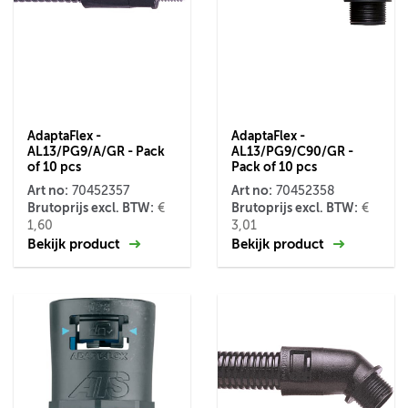
AdaptaFlex -
AdaptaFlex -
AL13/PG9/A/GR - Pack
AL13/PG9/C90/GR -
of 10 pcs
Pack of 10 pcs
Art no:
Art no:
70452357
70452358
Brutoprijs excl. BTW:
Brutoprijs excl. BTW:
€
€
1,60
3,01
Bekijk product
Bekijk product