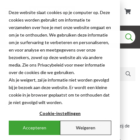
Deze website slaat cookies op je computer op. Deze
cookies worden gebruikt om informatie te
verzamelen over hoe je met onze website omgaat en
om je te onthouden. We gebruiken deze informatie
om je surfervaring te verbeteren en personaliseren,
en voor analyse en meetgegevens over onze
bezoekers, zowel op deze website als via andere
Huidige producten (13)
media. Zie ons Privacybeleid voor meer informatie
over de cookies die we gebruiken.
Als je weigert, zal je informatie niet worden gevolgd
bij je bezoek aan deze website. Er wordt een kleine
Beschermslang
cookie in je browser geplaatst om te onthouden dat
je niet gevolgd wilt worden.
SPIRAALBAND
Cookie-instellingen
Spiraalbanden zijn ideaal voor het flexibel bundelen en
organiseren van kabels in uiteenlopende installaties. Dankzij de
Accepteren
Weigeren
open spiraalstructuur kunnen kabels eenvoudig worden