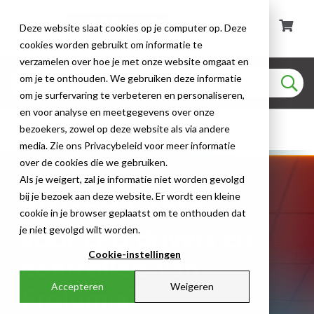
Deze website slaat cookies op je computer op. Deze
cookies worden gebruikt om informatie te
verzamelen over hoe je met onze website omgaat en
om je te onthouden. We gebruiken deze informatie
om je surfervaring te verbeteren en personaliseren,
en voor analyse en meetgegevens over onze
LED verlichting
bezoekers, zowel op deze website als via andere
media. Zie ons Privacybeleid voor meer informatie
over de cookies die we gebruiken.
Als je weigert, zal je informatie niet worden gevolgd
bij je bezoek aan deze website. Er wordt een kleine
Waarom kiezen
cookie in je browser geplaatst om te onthouden dat
je niet gevolgd wilt worden.
voor LED drivers en
Cookie-instellingen
controllers van
Accepteren
Weigeren
Prolumia?