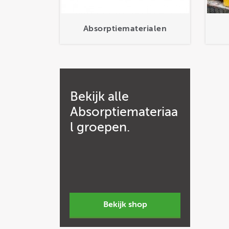
Absorptiematerialen
Bekijk
alle
Absorptiemateriaa
l groepen.
bekijk shop