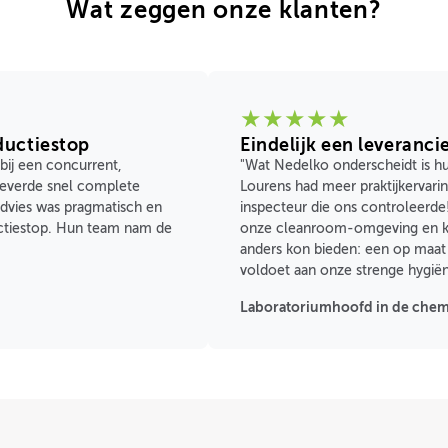
Wat zeggen onze klanten?
★
★
★
★
★
ductiestop
Eindelijk een leverancie
 bij een concurrent,
"Wat Nedelko onderscheidt is hun
leverde snel complete
Lourens had meer praktijkervari
dvies was pragmatisch en
inspecteur die ons controleerde
ductiestop. Hun team nam de
onze cleanroom-omgeving en k
anders kon bieden: een op maa
voldoet aan onze strenge hygië
Laboratoriumhoofd in de chem