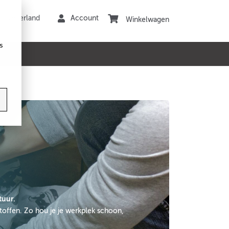
Winkelwagen
s
tuur.
toffen. Zo hou je je werkplek schoon,