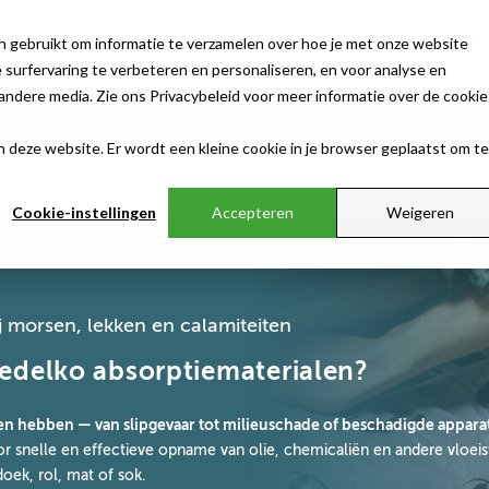
n gebruikt om informatie te verzamelen over hoe je met onze website
surfervaring te verbeteren en personaliseren, en voor analyse en
ndere media. Zie ons Privacybeleid voor meer informatie over de cookie
Duurzaamheid
Hulp & contact
Klant worden
aan deze website. Er wordt een kleine cookie in je browser geplaatst om te
Cookie-instellingen
Accepteren
Weigeren
ij morsen, lekken en calamiteiten
edelko absorptiematerialen?
en hebben — van slipgevaar tot milieuschade of beschadigde appara
 snelle en effectieve opname van olie, chemicaliën en andere vloeis
doek, rol, mat of sok.