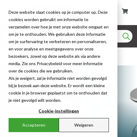
Deze website slaat cookies op je computer op. Deze
cookies worden gebruikt om informatie te
verzamelen over hoe je met onze website omgaat en
om je te onthouden. We gebruiken deze informatie
om je surfervaring te verbeteren en personaliseren,
en voor analyse en meetgegevens over onze
Kabel- & Installatiemateriaal
bezoekers, zowel op deze website als via andere
media. Zie ons Privacybeleid voor meer informatie
over de cookies die we gebruiken.
Als je weigert, zal je informatie niet worden gevolgd
bij je bezoek aan deze website. Er wordt een kleine
De voordelen van
cookie in je browser geplaatst om te onthouden dat
je niet gevolgd wilt worden.
hoogwaardige
Cookie-instellingen
componenten
Accepteren
Weigeren
Componenten: voor efficiënte en