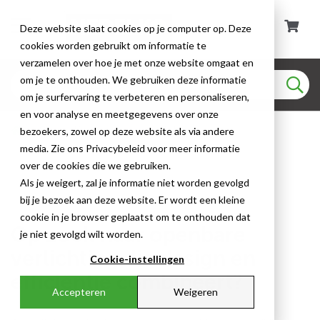
Deze website slaat cookies op je computer op. Deze
cookies worden gebruikt om informatie te
verzamelen over hoe je met onze website omgaat en
om je te onthouden. We gebruiken deze informatie
om je surfervaring te verbeteren en personaliseren,
en voor analyse en meetgegevens over onze
Chrysalis openbare verlichting
bezoekers, zowel op deze website als via andere
media. Zie ons Privacybeleid voor meer informatie
over de cookies die we gebruiken.
Als je weigert, zal je informatie niet worden gevolgd
bij je bezoek aan deze website. Er wordt een kleine
cookie in je browser geplaatst om te onthouden dat
Op zoek naar openbare
je niet gevolgd wilt worden.
verlichting die design en
Cookie-instellingen
efficiëntie combineert?
Accepteren
Weigeren