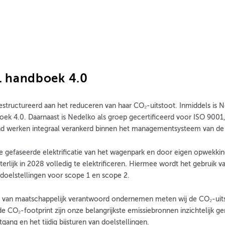
1 handboek 4.0
structureerd aan het reduceren van haar CO₂-uitstoot. Inmiddels is N
oek 4.0. Daarnaast is Nedelko als groep gecertificeerd voor ISO 900
zond werken integraal verankerd binnen het managementsysteem van de 
 de gefaseerde elektrificatie van het wagenpark en door eigen opwek
erlijk in 2028 volledig te elektrificeren. Hiermee wordt het gebruik 
edoelstellingen voor scope 1 en scope 2.
d van maatschappelijk verantwoord ondernemen meten wij de CO₂-uitst
n de CO₂-footprint zijn onze belangrijkste emissiebronnen inzichtelijk 
ang en het tijdig bijsturen van doelstellingen.