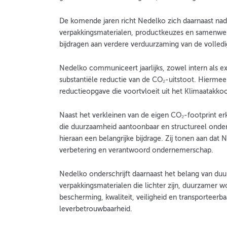
De komende jaren richt Nedelko zich daarnaast nadr
verpakkingsmaterialen, productkeuzes en samenwerki
bijdragen aan verdere verduurzaming van de volled
Nedelko communiceert jaarlijks, zowel intern als e
substantiële reductie van de CO₂-uitstoot. Hiermee
reductieopgave die voortvloeit uit het Klimaatakkoo
Naast het verkleinen van de eigen CO₂-footprint e
die duurzaamheid aantoonbaar en structureel onder
hieraan een belangrijke bijdrage. Zij tonen aan dat
verbetering en verantwoord ondernemerschap.
Nedelko onderschrijft daarnaast het belang van du
verpakkingsmaterialen die lichter zijn, duurzamer 
bescherming, kwaliteit, veiligheid en transporteerb
leverbetrouwbaarheid.