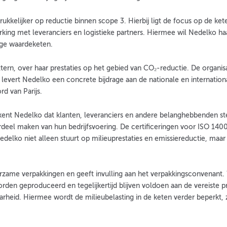
ukkelijker op reductie binnen scope 3. Hierbij ligt de focus op de ke
ng met leveranciers en logistieke partners. Hiermee wil Nedelko haa
ige waardeketen.
xtern, over haar prestaties op het gebied van CO₂-reductie. De organi
 levert Nedelko een concrete bijdrage aan de nationale en internation
rd van Parijs.
rkent Nedelko dat klanten, leveranciers en andere belanghebbenden s
deel maken van hun bedrijfsvoering. De certificeringen voor ISO 140
 Nedelko niet alleen stuurt op milieuprestaties en emissiereductie, ma
urzame verpakkingen en geeft invulling aan het verpakkingsconvenant
worden geproduceerd en tegelijkertijd blijven voldoen aan de vereiste
aarheid. Hiermee wordt de milieubelasting in de keten verder beperkt,