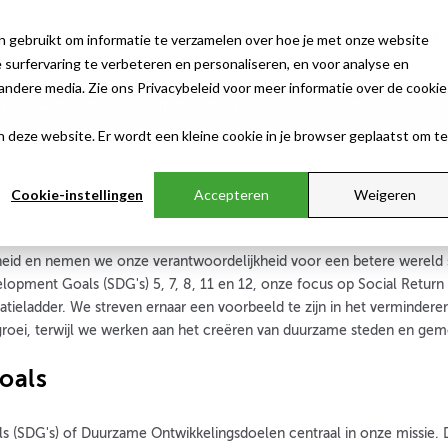
n gebruikt om informatie te verzamelen over hoe je met onze website
surfervaring te verbeteren en personaliseren, en voor analyse en
ndere media. Zie ons Privacybeleid voor meer informatie over de cookie
Duurzaamheid
Hulp & contact
Klant worden
aan deze website. Er wordt een kleine cookie in je browser geplaatst om te
Cookie-instellingen
Accepteren
Weigeren
heid en nemen we onze verantwoordelijkheid voor een betere wereld 
lopment Goals (SDG's) 5, 7, 8, 11 en 12, onze focus op Social Retur
tieladder. We streven ernaar een voorbeeld te zijn in het verminder
 groei, terwijl we werken aan het creëren van duurzame steden en ge
oals
s (SDG's) of Duurzame Ontwikkelingsdoelen centraal in onze missie. 