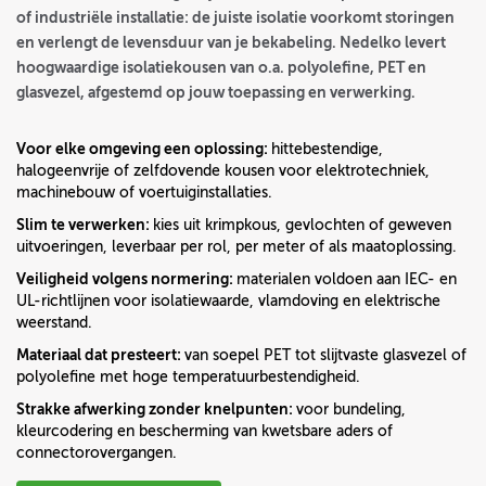
of industriële installatie: de juiste isolatie voorkomt storingen
en verlengt de levensduur van je bekabeling. Nedelko levert
hoogwaardige isolatiekousen van o.a. polyolefine, PET en
glasvezel, afgestemd op jouw toepassing en verwerking.
Voor elke omgeving een oplossing
:
hittebestendige,
halogeenvrije of zelfdovende kousen voor elektrotechniek,
machinebouw of voertuiginstallaties.
Slim te verwerken
:
kies uit krimpkous, gevlochten of geweven
uitvoeringen, leverbaar per rol, per meter of als maatoplossing.
Veiligheid volgens normering
:
materialen voldoen aan IEC- en
UL-richtlijnen voor isolatiewaarde, vlamdoving en elektrische
weerstand.
Materiaal dat presteert
:
van soepel PET tot slijtvaste glasvezel of
polyolefine met hoge temperatuurbestendigheid.
Strakke afwerking zonder knelpunten
:
voor bundeling,
kleurcodering en bescherming van kwetsbare aders of
connectorovergangen.