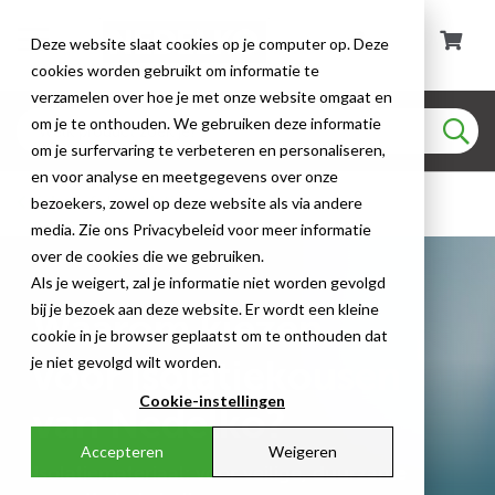
Deze website slaat cookies op je computer op. Deze
cookies worden gebruikt om informatie te
verzamelen over hoe je met onze website omgaat en
om je te onthouden. We gebruiken deze informatie
om je surfervaring te verbeteren en personaliseren,
en voor analyse en meetgegevens over onze
Kabel- & Installatiemateriaal
bezoekers, zowel op deze website als via andere
media. Zie ons Privacybeleid voor meer informatie
over de cookies die we gebruiken.
Als je weigert, zal je informatie niet worden gevolgd
bij je bezoek aan deze website. Er wordt een kleine
Waarom kiezen
cookie in je browser geplaatst om te onthouden dat
je niet gevolgd wilt worden.
voor isolatiekousen
Cookie-instellingen
van Nedelko?
Accepteren
Weigeren
Isolatiemateriaal: voor veilige, duurzame