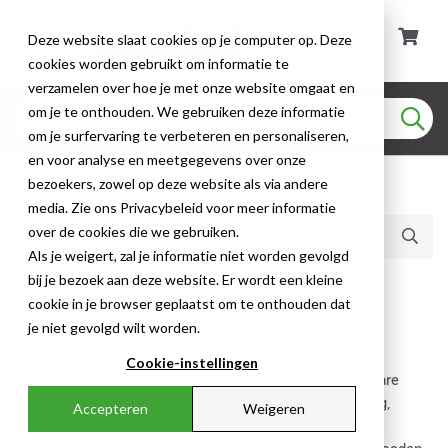
Deze website slaat cookies op je computer op. Deze
cookies worden gebruikt om informatie te
verzamelen over hoe je met onze website omgaat en
om je te onthouden. We gebruiken deze informatie
om je surfervaring te verbeteren en personaliseren,
en voor analyse en meetgegevens over onze
bezoekers, zowel op deze website als via andere
Huidige producten (114)
media. Zie ons Privacybeleid voor meer informatie
over de cookies die we gebruiken.
Als je weigert, zal je informatie niet worden gevolgd
bij je bezoek aan deze website. Er wordt een kleine
Beschermslang
cookie in je browser geplaatst om te onthouden dat
je niet gevolgd wilt worden.
BESCHERMSLANG METAAL
Cookie-instellingen
De Metalen Beschermslang is een robuuste en betrouwbare
oplossing voor het beschermen van kwetsbare bekabeling,
Accepteren
Weigeren
leidingen en andere gevoelige componenten tegen