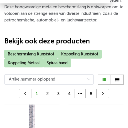
omgevingsfactoren, mechanische schade en externe invloeden.
Deze hoogwaardige metalen beschermslang is ontworpen om te
voldoen aan de strenge eisen van diverse industrieën, zoals de
petrochemische, automobiel- en luchtvaartsector.
Bekijk ook deze producten
Beschermslang Kunststof
Koppeling Kunststof
Koppeling Metaal
Spiraalband
1
2
3
4
8