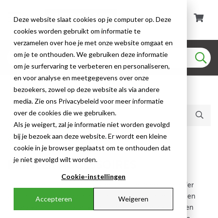
Deze website slaat cookies op je computer op. Deze
cookies worden gebruikt om informatie te
verzamelen over hoe je met onze website omgaat en
om je te onthouden. We gebruiken deze informatie
om je surfervaring te verbeteren en personaliseren,
en voor analyse en meetgegevens over onze
bezoekers, zowel op deze website als via andere
Huidige producten (24)
media. Zie ons Privacybeleid voor meer informatie
over de cookies die we gebruiken.
Als je weigert, zal je informatie niet worden gevolgd
bij je bezoek aan deze website. Er wordt een kleine
Draad- & Kabelcoderingen
cookie in je browser geplaatst om te onthouden dat
je niet gevolgd wilt worden.
PRINTER ACCESSOIRES
Cookie-instellingen
Printer accessoires voor Brady en ProLabel thermal transfer
printers omvatten printerlinten, reinigingssets, snijmessen en
Accepteren
Weigeren
andere verbruiksartikelen voor optimale printerprestaties en