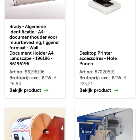
Brady - Algemene
identificatie - A4-
documenthouder voor
muurbevesting, liggend
formaat - Wall
Document Holder A4
Desktop Printer
Landscape - 196196 -
accessoires - Hole
86196196
Punch
Art no:
Art no:
86196196
87020591
Brutoprijs excl. BTW:
Brutoprijs excl. BTW:
€
€
26,84
225,21
Bekijk product
Bekijk product