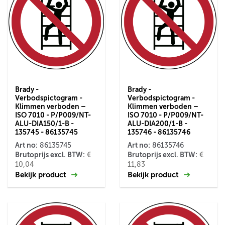
Brady -
Brady -
Verbodspictogram -
Verbodspictogram -
Klimmen verboden –
Klimmen verboden –
ISO 7010 - P/P009/NT-
ISO 7010 - P/P009/NT-
ALU-DIA150/1-B -
ALU-DIA200/1-B -
135745 - 86135745
135746 - 86135746
Art no:
Art no:
86135745
86135746
Brutoprijs excl. BTW:
Brutoprijs excl. BTW:
€
€
10,04
11,83
Bekijk product
Bekijk product