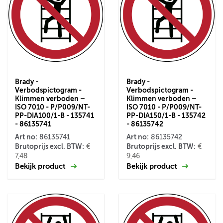
Brady -
Brady -
Verbodspictogram -
Verbodspictogram -
Klimmen verboden –
Klimmen verboden –
ISO 7010 - P/P009/NT-
ISO 7010 - P/P009/NT-
PP-DIA100/1-B - 135741
PP-DIA150/1-B - 135742
- 86135741
- 86135742
Art no:
Art no:
86135741
86135742
Brutoprijs excl. BTW:
Brutoprijs excl. BTW:
€
€
7,48
9,46
Bekijk product
Bekijk product