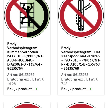
Brady -
Verbodspictogram -
Brady -
Klimmen verboden –
Verbodspictogram - Het
ISO 7010 - P/P009/NT-
sleepspoor niet verlaten
ALU-PHOLUMC-
– ISO 7010 - P/P037/NT-
DIA200/1-B - 135764 -
PP-DIA100/1-B - 135768
86135764
- 86135768
Art no:
Art no:
86135764
86135768
Brutoprijs excl. BTW:
Brutoprijs excl. BTW:
€
€
14,28
7,48
Bekijk product
Bekijk product