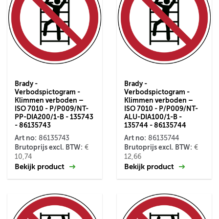
Brady -
Brady -
Verbodspictogram -
Verbodspictogram -
Klimmen verboden –
Klimmen verboden –
ISO 7010 - P/P009/NT-
ISO 7010 - P/P009/NT-
PP-DIA200/1-B - 135743
ALU-DIA100/1-B -
- 86135743
135744 - 86135744
Art no:
Art no:
86135743
86135744
Brutoprijs excl. BTW:
Brutoprijs excl. BTW:
€
€
10,74
12,66
Bekijk product
Bekijk product