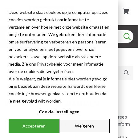
Deze website slaat cookies op je computer op. Deze
cookies worden gebruikt om informatie te
verzamelen over hoe je met onze website omgaat en
om je te onthouden. We gebruiken deze informatie
om je surfervaring te verbeteren en personaliseren,
en voor analyse en meetgegevens over onze
bezoekers, zowel op deze website als via andere
Huidige producten (1857)
media. Zie ons Privacybeleid voor meer informatie
over de cookies die we gebruiken.
Als je weigert, zal je informatie niet worden gevolgd
bij je bezoek aan deze website. Er wordt een kleine
Veiligheidspictogrammen
cookie in je browser geplaatst om te onthouden dat
je niet gevolgd wilt worden.
VERBODSPICTOGRAMMEN
Cookie-instellingen
Verbodspictogrammen zijn rode borden met diagonale streep
die gevaarlijke of ongewenste handelingen verbieden. Conform
Accepteren
Weigeren
ISO 7010, van Brady in diverse materialen en formaten —