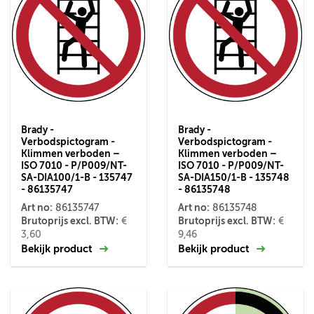
Brady -
Brady -
Verbodspictogram -
Verbodspictogram -
Klimmen verboden –
Klimmen verboden –
ISO 7010 - P/P009/NT-
ISO 7010 - P/P009/NT-
SA-DIA100/1-B - 135747
SA-DIA150/1-B - 135748
- 86135747
- 86135748
Art no:
Art no:
86135747
86135748
Brutoprijs excl. BTW:
Brutoprijs excl. BTW:
€
€
3,60
9,46
Bekijk product
Bekijk product