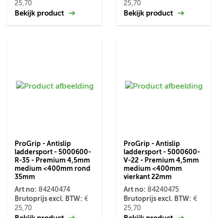
25,70
25,70
Bekijk product
Bekijk product
ProGrip - Antislip
ProGrip - Antislip
laddersport - 5000600-
laddersport - 5000600-
R-35 - Premium 4,5mm
V-22 - Premium 4,5mm
medium <400mm rond
medium <400mm
35mm
vierkant 22mm
Art no:
Art no:
84240474
84240475
Brutoprijs excl. BTW:
Brutoprijs excl. BTW:
€
€
25,70
25,70
Bekijk product
Bekijk product