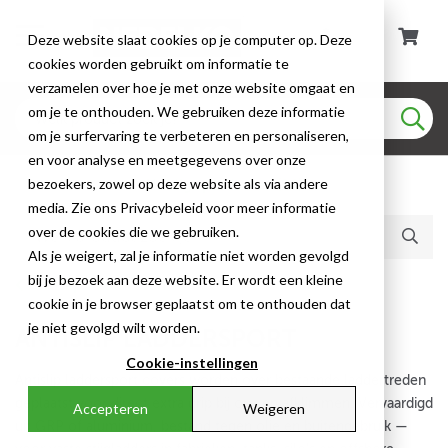
Deze website slaat cookies op je computer op. Deze
cookies worden gebruikt om informatie te
verzamelen over hoe je met onze website omgaat en
om je te onthouden. We gebruiken deze informatie
om je surfervaring te verbeteren en personaliseren,
en voor analyse en meetgegevens over onze
bezoekers, zowel op deze website als via andere
Huidige producten (24)
media. Zie ons Privacybeleid voor meer informatie
over de cookies die we gebruiken.
Als je weigert, zal je informatie niet worden gevolgd
bij je bezoek aan deze website. Er wordt een kleine
Antislip Producten
cookie in je browser geplaatst om te onthouden dat
je niet gevolgd wilt worden.
ANTISLIP LADDERSPORT
Cookie-instellingen
Antislip laddersport covers worden over bestaande laddertreden
geplaatst voor direct extra grip bij op- en afklimmen. Vervaardigd
Accepteren
Weigeren
uit GRP of aluminium, bestand tegen olie en buitengebruik —