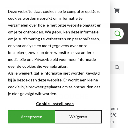
Deze website slaat cookies op je computer op. Deze
cookies worden gebruikt om informatie te
verzamelen over hoe je met onze website omgaat en
om je te onthouden. We gebruiken deze informatie
om je surfervaring te verbeteren en personaliseren,
en voor analyse en meetgegevens over onze
bezoekers, zowel op deze website als via andere
Huidige producten (4)
media. Zie ons Privacybeleid voor meer informatie
over de cookies die we gebruiken.
Als je weigert, zal je informatie niet worden gevolgd
bij je bezoek aan deze website. Er wordt een kleine
Veiligheidsdouche
cookie in je browser geplaatst om te onthouden dat
je niet gevolgd wilt worden.
THERMO-NOODDOUCHE
Cookie-instellingen
Thermo-nooddouches leveren getempereerd water voor een
effectievere noodspoeling. Getempereerd water op 15–35°C
Accepteren
Weigeren
stimuleert slachtoffers om de vereiste 15 minuten te blijven