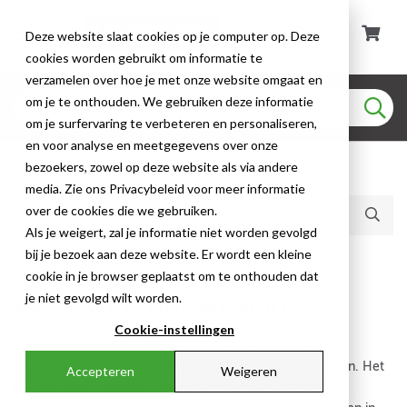
Deze website slaat cookies op je computer op. Deze
cookies worden gebruikt om informatie te
verzamelen over hoe je met onze website omgaat en
om je te onthouden. We gebruiken deze informatie
om je surfervaring te verbeteren en personaliseren,
en voor analyse en meetgegevens over onze
bezoekers, zowel op deze website als via andere
Huidige producten (0)
media. Zie ons Privacybeleid voor meer informatie
over de cookies die we gebruiken.
Als je weigert, zal je informatie niet worden gevolgd
bij je bezoek aan deze website. Er wordt een kleine
Krimpkous
cookie in je browser geplaatst om te onthouden dat
je niet gevolgd wilt worden.
KRIMPKOUS DUNWANDIG
Cookie-instellingen
Krimpkous van ABB en Elematic isoleert en beschermt
kabelverbindingen tegen afslijting, corrosie en chemicaliën. Het
Accepteren
Weigeren
is eenvoudig in gebruik, snelkrimpend en niet smeltend.