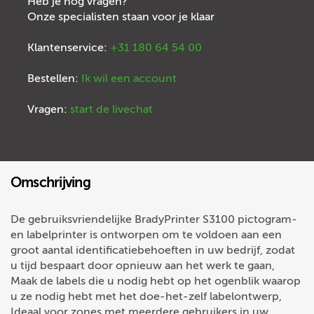
Heb je nog vragen?
Onze specialisten staan voor je klaar
Klantenservice:
+31 180 64 54 00
Bestellen:
Ik wil een account
Vragen:
start de livechat
Omschrijving
De gebruiksvriendelijke BradyPrinter S3100 pictogram-
en labelprinter is ontworpen om te voldoen aan een
groot aantal identificatiebehoeften in uw bedrijf, zodat
u tijd bespaart door opnieuw aan het werk te gaan,
Maak de labels die u nodig hebt op het ogenblik waarop
u ze nodig hebt met het doe-het-zelf labelontwerp,
Ideaal voor zones met meerdere gebruikers in uw