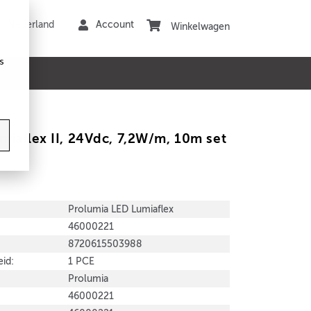
Winkelwagen
s
miaflex II, 24Vdc, 7,2W/m, 10m set
Prolumia LED Lumiaflex
46000221
8720615503988
id:
1 PCE
Prolumia
46000221