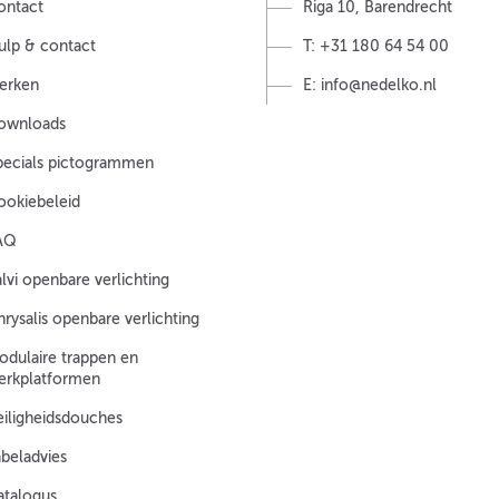
ontact
Riga 10, Barendrecht
ulp & contact
T: +31 180 64 54 00
erken
E: info@nedelko.nl
ownloads
pecials pictogrammen
ookiebeleid
AQ
lvi openbare verlichting
rysalis openbare verlichting
odulaire trappen en
erkplatformen
eiligheidsdouches
abeladvies
atalogus