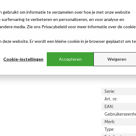
n gebruikt om informatie te verzamelen over hoe je met onze website
surfervaring te verbeteren en personaliseren, en voor analyse en
ndere media. Zie ons Privacybeleid voor meer informatie over de cookie
Duurzaamheid
Hulp & contact
Klant worden
aan deze website. Er wordt een kleine cookie in je browser geplaatst om te
Cookie-instellingen
Accepteren
Weigeren
Prolumia Lu
Amber
Serie:
Art. nr:
EAN:
Gebruikerseenhe
Merk:
Type: