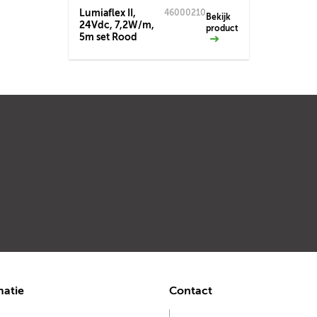
Lumiaflex II,
46000210
Bekijk
24Vdc, 7,2W/m,
product
5m set Rood
matie
Contact