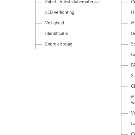
Kabel- & Installatiemateriaal
C
LED verlichting
H
Veiligheid
M
Identificatie
D
Energieopslag
S
C
F
Sa
Ch
M
w
V
L
C