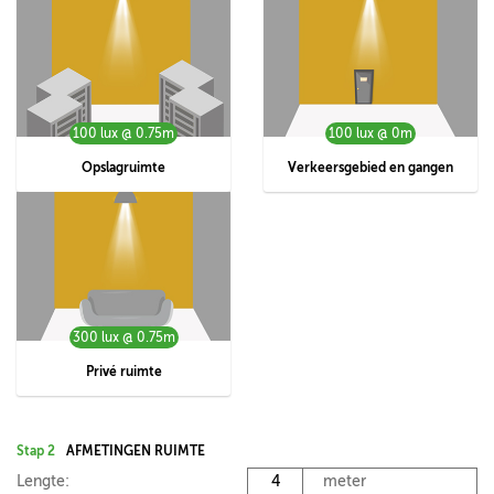
100 lux @ 0.75m
100 lux @ 0m
Opslagruimte
Verkeersgebied en gangen
300 lux @ 0.75m
Privé ruimte
Stap 2
AFMETINGEN RUIMTE
Lengte:
meter