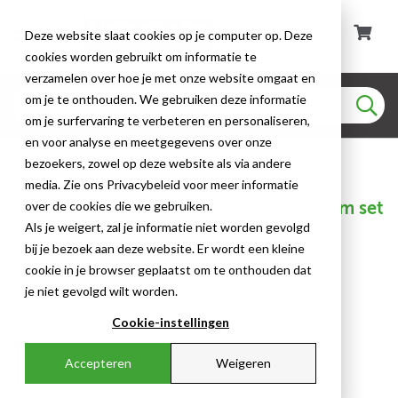
Deze website slaat cookies op je computer op. Deze
cookies worden gebruikt om informatie te
verzamelen over hoe je met onze website omgaat en
om je te onthouden. We gebruiken deze informatie
om je surfervaring te verbeteren en personaliseren,
en voor analyse en meetgegevens over onze
Prolumia LED Lumiaflex II
bezoekers, zowel op deze website als via andere
media. Zie ons Privacybeleid voor meer informatie
Prolumia Lumiaflex II, 24Vdc, 12W/m, 5m set
over de cookies die we gebruiken.
RGB
Als je weigert, zal je informatie niet worden gevolgd
bij je bezoek aan deze website. Er wordt een kleine
cookie in je browser geplaatst om te onthouden dat
je niet gevolgd wilt worden.
Cookie-instellingen
Accepteren
Weigeren