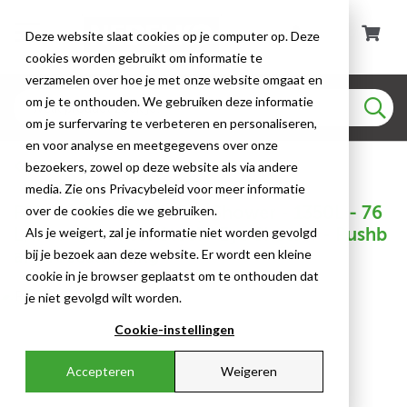
Deze website slaat cookies op je computer op. Deze
cookies worden gebruikt om informatie te
verzamelen over hoe je met onze website omgaat en
om je te onthouden. We gebruiken deze informatie
om je surfervaring te verbeteren en personaliseren,
en voor analyse en meetgegevens over onze
Tanknooddouches
bezoekers, zowel op deze website als via andere
media. Zie ons Privacybeleid voor meer informatie
FSP-Tech - Tank Safety Shower - 1350L - 76
over de cookies die we gebruiken.
L/min - Stainless Steel - Eye Shower - Pushb
Als je weigert, zal je informatie niet worden gevolgd
ar - Freestanding
bij je bezoek aan deze website. Er wordt een kleine
cookie in je browser geplaatst om te onthouden dat
je niet gevolgd wilt worden.
Cookie-instellingen
Accepteren
Weigeren