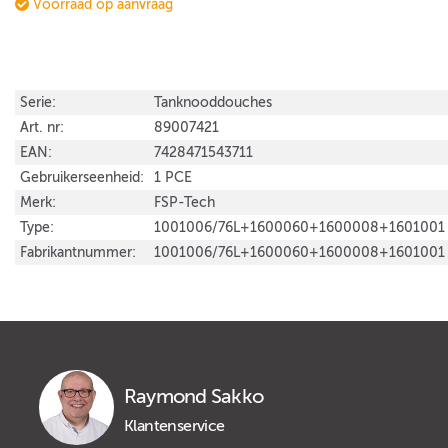
Voorraad op aanvraag
Serie:
Tanknooddouches
Art. nr:
89007421
EAN:
7428471543711
Gebruikerseenheid:
1 PCE
Merk:
FSP-Tech
Type:
1001006/76L+1600060+1600008+1601001
Fabrikantnummer:
1001006/76L+1600060+1600008+1601001
Raymond Sakko
Klantenservice