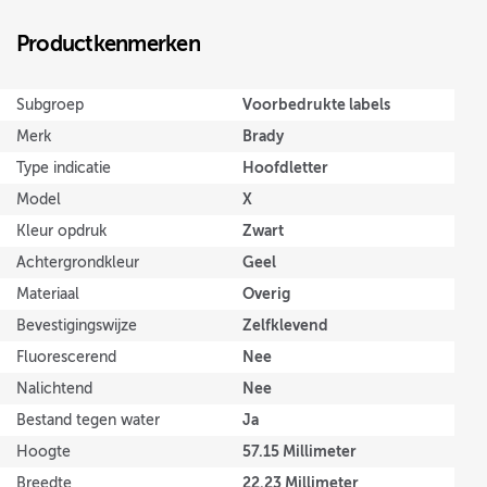
Productkenmerken
Voorbedrukte labels
Subgroep
Brady
Merk
Hoofdletter
Type indicatie
X
Model
Zwart
Kleur opdruk
Geel
Achtergrondkleur
Overig
Materiaal
Zelfklevend
Bevestigingswijze
Nee
Fluorescerend
Nee
Nalichtend
Ja
Bestand tegen water
57.15 Millimeter
Hoogte
22.23 Millimeter
Breedte