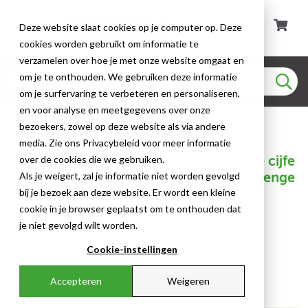
Deze website slaat cookies op je computer op. Deze
cookies worden gebruikt om informatie te
verzamelen over hoe je met onze website omgaat en
om je te onthouden. We gebruiken deze informatie
om je surfervaring te verbeteren en personaliseren,
en voor analyse en meetgegevens over onze
Voorbedrukte labels
bezoekers, zowel op deze website als via andere
media. Zie ons Privacybeleid voor meer informatie
Brady - Voorbedrukte labels - Identieke cijfe
over de cookies die we gebruiken.
r- of letterkaarten voor binnen- en buitenge
Als je weigert, zal je informatie niet worden gevolgd
bruik - 1534-X - 015373 - 86015373
bij je bezoek aan deze website. Er wordt een kleine
cookie in je browser geplaatst om te onthouden dat
je niet gevolgd wilt worden.
Cookie-instellingen
Accepteren
Weigeren