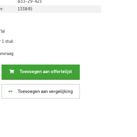
B33-29-423
r:
133845
BTW
 1 stuk
anvraag
Toevoegen aan offertelijst
Toevoegen aan vergelijking