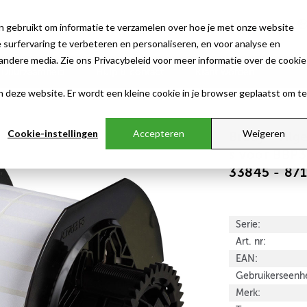
n gebruikt om informatie te verzamelen over hoe je met onze website
surfervaring te verbeteren en personaliseren, en voor analyse en
ndere media. Zie ons Privacybeleid voor meer informatie over de cookie
Duurzaamheid
Hulp & contact
Klant worden
aan deze website. Er wordt een kleine cookie in je browser geplaatst om te
Cookie-instellingen
Accepteren
Weigeren
Brady - Alge
s voor BBP3
33845 - 87
Serie:
Art. nr:
EAN:
Gebruikerseenhe
Merk: