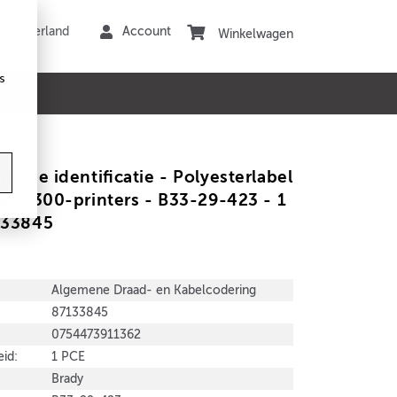
Winkelwagen
s
mene identificatie - Polyesterlabel
3/i3300-printers - B33-29-423 - 1
133845
Algemene Draad- en Kabelcodering
87133845
0754473911362
id:
1 PCE
Brady