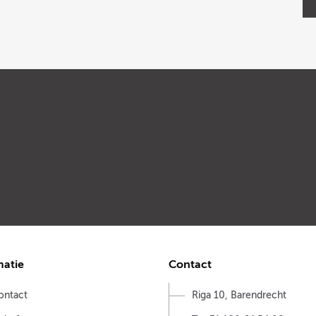
matie
Contact
ontact
Riga 10, Barendrecht