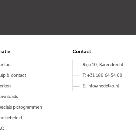
matie
Contact
ontact
Riga 10, Barendrecht
ulp & contact
T: +31 180 64 54 00
erken
E: info@nedelko.nl
ownloads
pecials pictogrammen
ookiebeleid
AQ