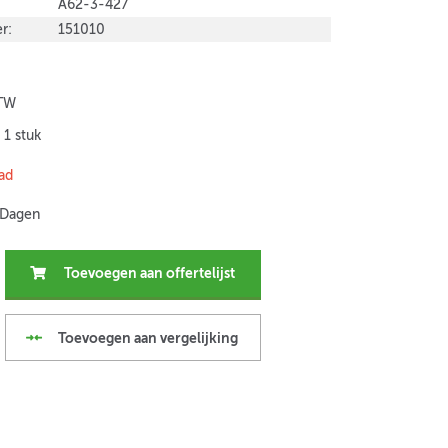
A62-3-427
r:
151010
BTW
 1 stuk
ad
 Dagen
Toevoegen aan offertelijst
Toevoegen aan vergelijking