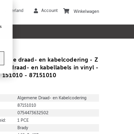
Winkelwagen
s
emene draad- en kabelcodering - Z
de draad- en kabellabels in vinyl -
- 151010 - 87151010
Algemene Draad- en Kabelcodering
87151010
0754473632502
id:
1 PCE
Brady