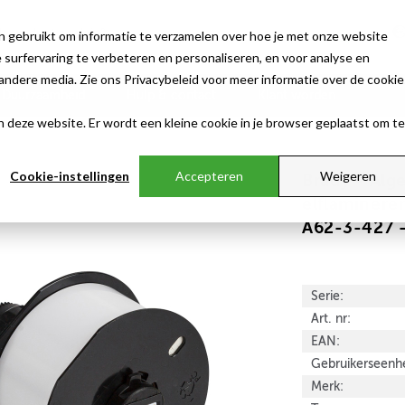
n gebruikt om informatie te verzamelen over hoe je met onze website
surfervaring te verbeteren en personaliseren, en voor analyse en
ndere media. Zie ons Privacybeleid voor meer informatie over de cookie
Duurzaamheid
Hulp & contact
Klant worden
aan deze website. Er wordt een kleine cookie in je browser geplaatst om te
Cookie-instellingen
Accepteren
Weigeren
Brady - Alg
elflamineren
A62-3-427 
Serie:
Art. nr:
EAN:
Gebruikerseenhe
Merk: