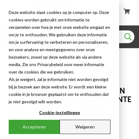
Deze website slaat cookies op je computer op. Deze
cookies worden gebruikt om informatie te
verzamelen over hoe je met onze website omgaat en
om je te onthouden. We gebruiken deze informatie
om je surfervaring te verbeteren en personaliseren,
en voor analyse en meetgegevens over onze
bezoekers, zowel op deze website als via andere
media. Zie ons Privacybeleid voor meer informatie
Snoeren en kabels
over de cookies die we gebruiken.
Als je weigert, zal je informatie niet worden gevolgd
bij je bezoek aan deze website. Er wordt een kleine
HOOGWAARDIGE SLINGERS EN
cookie in je browser geplaatst om te onthouden dat
KABELS VOOR VEILIGE, EFFICIËNTE
je niet gevolgd wilt worden.
LED-INSTALLATIES
Cookie-instellingen
Snoeren en kabels assortiment
Accepteren
Weigeren