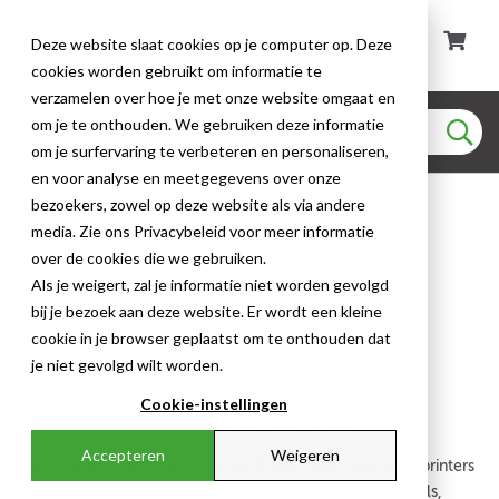
Deze website slaat cookies op je computer op. Deze
cookies worden gebruikt om informatie te
verzamelen over hoe je met onze website omgaat en
om je te onthouden. We gebruiken deze informatie
om je surfervaring te verbeteren en personaliseren,
en voor analyse en meetgegevens over onze
bezoekers, zowel op deze website als via andere
media. Zie ons Privacybeleid voor meer informatie
Labels & Tags
over de cookies die we gebruiken.
Als je weigert, zal je informatie niet worden gevolgd
bij je bezoek aan deze website. Er wordt een kleine
DESKTOPINKTEN VOOR
cookie in je browser geplaatst om te onthouden dat
BETROUWBARE EN
je niet gevolgd wilt worden.
HOOGWAARDIGE
Cookie-instellingen
LABELAFDRUKKEN
Accepteren
Weigeren
Desktop inks zijn de inkten voor Brady's BBP-serie kleurprinters
voor het produceren van full-colour veiligheidslabels,