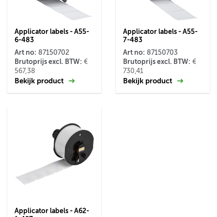
Applicator labels - A55-
Applicator labels - A55-
6-483
7-483
Art no:
Art no:
87150702
87150703
Brutoprijs excl. BTW:
Brutoprijs excl. BTW:
€
€
567,38
730,41
Bekijk product
Bekijk product
Applicator labels - A62-