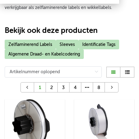
kabelcodering in grote volumes in productieomgevingen,
verkrijgbaar als zelflaminerende labels en wikkellabels.
Bekijk ook deze producten
Zelflaminerend Labels
Sleeves
Identificatie Tags
Algemene Draad- en Kabelcodering
1
2
3
4
8