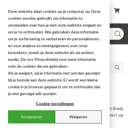
Deze website slaat cookies op je computer op. Deze
cookies worden gebruikt om informatie te
verzamelen over hoe je met onze website omgaat en
om je te onthouden. We gebruiken deze informatie
om je surfervaring te verbeteren en personaliseren,
en voor analyse en meetgegevens over onze
bezoekers, zowel op deze website als via andere
Huidige producten (112)
media. Zie ons Privacybeleid voor meer informatie
over de cookies die we gebruiken.
Als je weigert, zal je informatie niet worden gevolgd
bij je bezoek aan deze website. Er wordt een kleine
Draad- & Kabelcoderingen
cookie in je browser geplaatst om te onthouden dat
je niet gevolgd wilt worden.
APPLICATOR LABELS
Cookie-instellingen
Applicator labels zijn speciaal ontwikkeld voor gebruik met Brady
applicator printers die labels automatisch bedrukken en direct op
Accepteren
Weigeren
de draad of kabel aanbrengen. Voor snelle en consistente