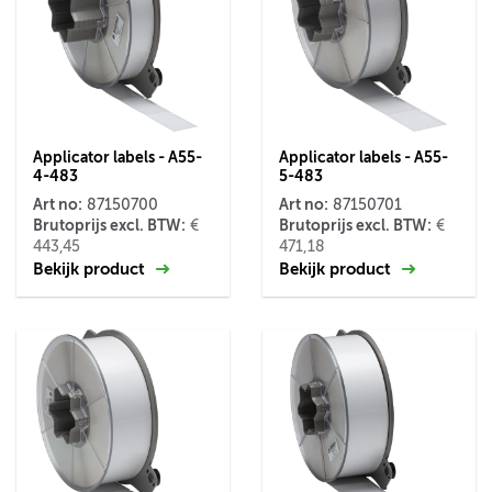
Applicator labels - A55-
Applicator labels - A55-
4-483
5-483
Art no:
Art no:
87150700
87150701
Brutoprijs excl. BTW:
Brutoprijs excl. BTW:
€
€
443,45
471,18
Bekijk product
Bekijk product