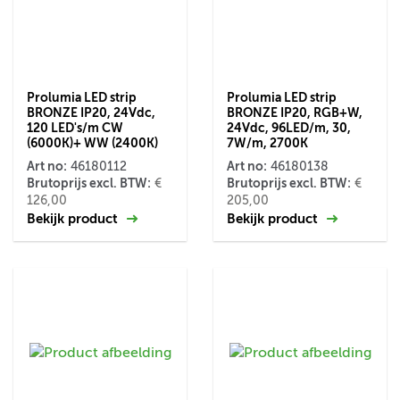
Prolumia LED strip
Prolumia LED strip
BRONZE IP20, 24Vdc,
BRONZE IP20, RGB+W,
120 LED's/m CW
24Vdc, 96LED/m, 30,
(6000K)+ WW (2400K)
7W/m, 2700K
Art no:
Art no:
46180112
46180138
Brutoprijs excl. BTW:
Brutoprijs excl. BTW:
€
€
126,00
205,00
Bekijk product
Bekijk product