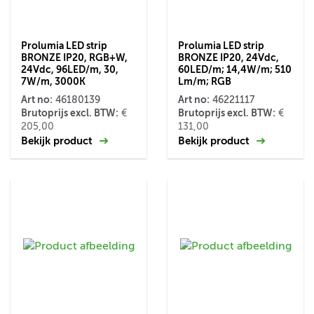
Prolumia LED strip
Prolumia LED strip
BRONZE IP20, RGB+W,
BRONZE IP20, 24Vdc,
24Vdc, 96LED/m, 30,
60LED/m; 14,4W/m; 510
7W/m, 3000K
Lm/m; RGB
Art no:
Art no:
46180139
46221117
Brutoprijs excl. BTW:
Brutoprijs excl. BTW:
€
€
205,00
131,00
Bekijk product
Bekijk product