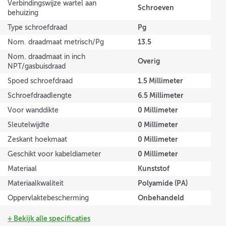
Verbindingswijze wartel aan
Schroeven
behuizing
Pg
Type schroefdraad
13.5
Nom. draadmaat metrisch/Pg
Nom. draadmaat in inch
Overig
NPT/gasbuisdraad
1.5 Millimeter
Spoed schroefdraad
6.5 Millimeter
Schroefdraadlengte
0 Millimeter
Voor wanddikte
0 Millimeter
Sleutelwijdte
0 Millimeter
Zeskant hoekmaat
0 Millimeter
Geschikt voor kabeldiameter
Kunststof
Materiaal
Polyamide (PA)
Materiaalkwaliteit
Onbehandeld
Oppervlaktebescherming
+ Bekijk alle specificaties