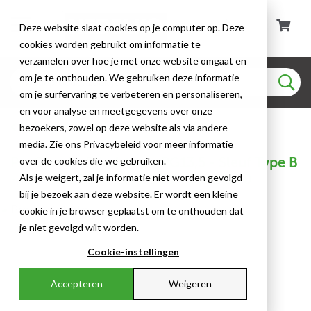
Deze website slaat cookies op je computer op. Deze
cookies worden gebruikt om informatie te
verzamelen over hoe je met onze website omgaat en
om je te onthouden. We gebruiken deze informatie
om je surfervaring te verbeteren en personaliseren,
en voor analyse en meetgegevens over onze
Kabelwartel Accessoires
bezoekers, zowel op deze website als via andere
media. Zie ons Privacybeleid voor meer informatie
ProGland - Blindstop - PG13,5 - Sleuf Type B
over de cookies die we gebruiken.
- PA - RAL7035 - VPE 100 - 35014170
Als je weigert, zal je informatie niet worden gevolgd
bij je bezoek aan deze website. Er wordt een kleine
cookie in je browser geplaatst om te onthouden dat
je niet gevolgd wilt worden.
Cookie-instellingen
Accepteren
Weigeren