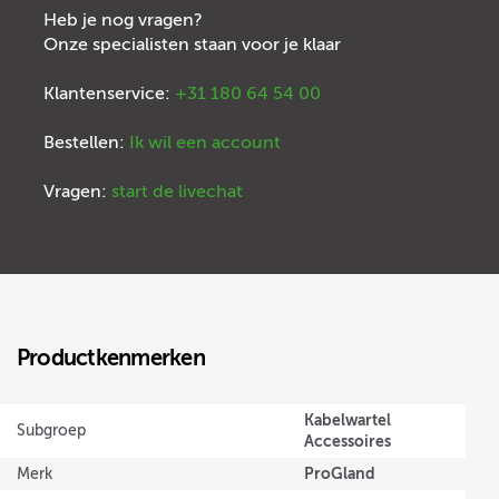
Heb je nog vragen?
Onze specialisten staan voor je klaar
Klantenservice:
+31 180 64 54 00
Bestellen:
Ik wil een account
Vragen:
start de livechat
Productkenmerken
Kabelwartel
Subgroep
Accessoires
ProGland
Merk