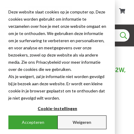
Deze website slaat cookies op je computer op. Deze
cookies worden gebruikt om informatie te
verzamelen over hoe je met onze website omgaat en
om je te onthouden. We gebruiken deze informatie
om je surfervaring te verbeteren en personaliseren,
en voor analyse en meetgegevens over onze
Prolumia LED Pro-Aqua III
bezoekers, zowel op deze website als via andere
media. Zie ons Privacybeleid voor meer informatie
Prolumia Pro Aqua III (IP66), 1507mm, 52W,
over de cookies die we gebruiken.
7800Lm, 4000K,RA>80, noodunit
Als je weigert, zal je informatie niet worden gevolgd
bij je bezoek aan deze website. Er wordt een kleine
cookie in je browser geplaatst om te onthouden dat
je niet gevolgd wilt worden.
Cookie-instellingen
Accepteren
Weigeren