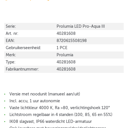
Serie:
Prolumia LED Pro-Aqua III
Art. nr:
40281608
EAN:
8720615508198
Gebruikerseenheid:
1 PCE
Merk:
Prolumia
Type:
40281608
Fabrikantnummer:
40281608
Versie met noodunit (manueel aan/uit)
Incl. accu, 1 uur autonomie
Vaste lichtkleur 4000 K, Ra >80, verlichtingshoek 120°
Lichtstroom regelbaar in 4 standen (100, 85, 65 en 55%)
IK08 slagvast, IP66 waterdicht LED-armatuur