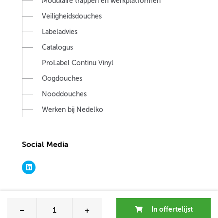
Modulaire trappen en werkplatformen
Veiligheidsdouches
Labeladvies
Catalogus
ProLabel Continu Vinyl
Oogdouches
Nooddouches
Werken bij Nedelko
Social Media
Cookie-instellingen
In offertelijst
Copyright © 2026.
Nedelko