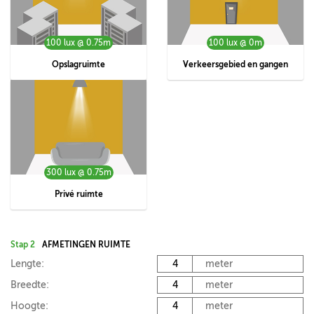
100 lux @ 0.75m
100 lux @ 0m
Opslagruimte
Verkeersgebied en gangen
300 lux @ 0.75m
Privé ruimte
Stap 2
AFMETINGEN RUIMTE
Lengte:
meter
Breedte:
meter
Hoogte:
meter