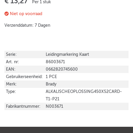
€ 13,27
Per 1 stuk
Niet op voorraad
Verzenddatum: 7 Dagen
Serie:
Leidingmarkering Kaart
Art. nr:
86003671
EAN:
0662820745600
Gebruikerseenheid:
1 PCE
Merk:
Brady
Type:
ALKALISCHEOPLOSSING450X52CARD-
T1-P21
Fabrikantnummer:
N003671