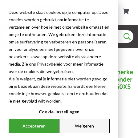
Deze website slaat cookies op je computer op. Deze
cookies worden gebruikt om informatie te
verzamelen over hoe je met onze website omgaat en
om je te onthouden. We gebruiken deze informatie
om je surfervaring te verbeteren en personaliseren,
en voor analyse en meetgegevens over onze
Leidingmarkering Kaart
bezoekers, zowel op deze website als via andere
media. Zie ons Privacybeleid voor meer informatie
Brady - Standaard - Individuele leidingmerke
over de cookies die we gebruiken.
rs op kaart met geperforeerde pijlen, zonder
Als je weigert, zal je informatie niet worden gevolgd
pictogram - ALKALISCHEOPLOSSING450X5
bij je bezoek aan deze website. Er wordt een kleine
2CARD-T1-P21 - N003671 - 86003671
cookie in je browser geplaatst om te onthouden dat
je niet gevolgd wilt worden.
Cookie-instellingen
Accepteren
Weigeren