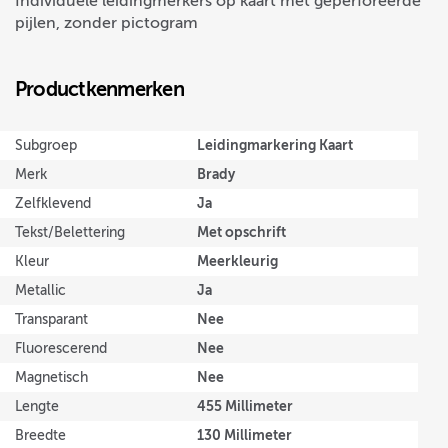
Individuele leidingmerkers op kaart met geperforeerde
pijlen, zonder pictogram
Productkenmerken
Leidingmarkering Kaart
Subgroep
Brady
Merk
Ja
Zelfklevend
Met opschrift
Tekst/Belettering
Meerkleurig
Kleur
Ja
Metallic
Nee
Transparant
Nee
Fluorescerend
Nee
Magnetisch
455 Millimeter
Lengte
130 Millimeter
Breedte