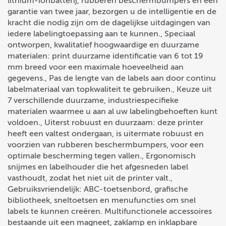
lithium-ionbatterij, rubberen beschermbumpers en een
garantie van twee jaar, bezorgen u de intelligentie en de
kracht die nodig zijn om de dagelijkse uitdagingen van
iedere labelingtoepassing aan te kunnen., Speciaal
ontworpen, kwalitatief hoogwaardige en duurzame
materialen: print duurzame identificatie van 6 tot 19
mm breed voor een maximale hoeveelheid aan
gegevens., Pas de lengte van de labels aan door continu
labelmateriaal van topkwaliteit te gebruiken., Keuze uit
7 verschillende duurzame, industriespecifieke
materialen waarmee u aan al uw labelingbehoeften kunt
voldoen., Uiterst robuust en duurzaam: deze printer
heeft een valtest ondergaan, is uitermate robuust en
voorzien van rubberen beschermbumpers, voor een
optimale bescherming tegen vallen., Ergonomisch
snijmes en labelhouder die het afgesneden label
vasthoudt, zodat het niet uit de printer valt.,
Gebruiksvriendelijk: ABC-toetsenbord, grafische
bibliotheek, sneltoetsen en menufuncties om snel
labels te kunnen creëren. Multifunctionele accessoires
bestaande uit een magneet, zaklamp en inklapbare