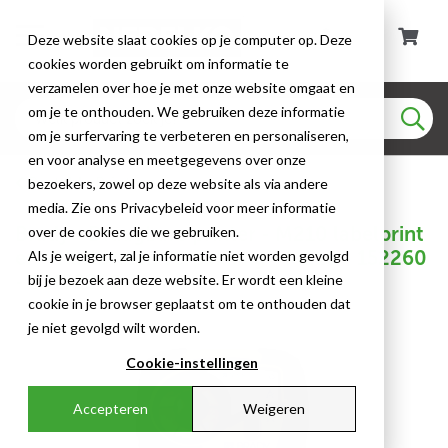
Deze website slaat cookies op je computer op. Deze
cookies worden gebruikt om informatie te
verzamelen over hoe je met onze website omgaat en
om je te onthouden. We gebruiken deze informatie
om je surfervaring te verbeteren en personaliseren,
en voor analyse en meetgegevens over onze
Portable Printers
bezoekers, zowel op deze website als via andere
media. Zie ons Privacybeleid voor meer informatie
Brady - Draagbare printer - M210 labelprint
over de cookies die we gebruiken.
er – Kartonnen verpakking - M210 - 152260
Als je weigert, zal je informatie niet worden gevolgd
- 87152260
bij je bezoek aan deze website. Er wordt een kleine
cookie in je browser geplaatst om te onthouden dat
je niet gevolgd wilt worden.
Cookie-instellingen
Accepteren
Weigeren