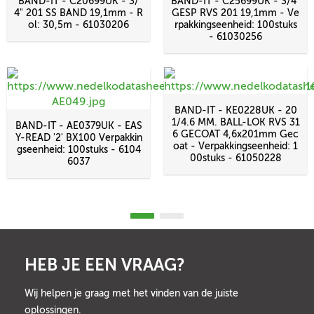
BAND-IT - C20699UK - 3/
BAND-IT - C25699UK - 3/4"
4" 201 SS BAND 19,1mm - R
GESP RVS 201 19,1mm - Ve
ol: 30,5m - 61030206
rpakkingseenheid: 100stuks
- 61030256
BAND-IT - KE0228UK - 20
1/4.6 MM. BALL-LOK RVS 31
BAND-IT - AE0379UK - EAS
6 GECOAT 4,6x201mm Gec
Y-READ '2' BX100 Verpakkin
oat - Verpakkingseenheid: 1
gseenheid: 100stuks - 6104
00stuks - 61050228
6037
HEB JE EEN VRAAG?
Wij helpen je graag met het vinden van de juiste
oplossingen.