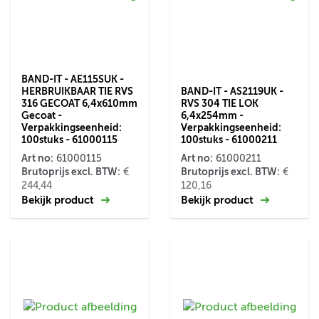
BAND-IT - AE115SUK -
HERBRUIKBAAR TIE RVS
BAND-IT - AS2119UK -
316 GECOAT 6,4x610mm
RVS 304 TIE LOK
Gecoat -
6,4x254mm -
Verpakkingseenheid:
Verpakkingseenheid:
100stuks - 61000115
100stuks - 61000211
Art no:
Art no:
61000115
61000211
Brutoprijs excl. BTW:
Brutoprijs excl. BTW:
€
€
244,44
120,16
Bekijk product
Bekijk product