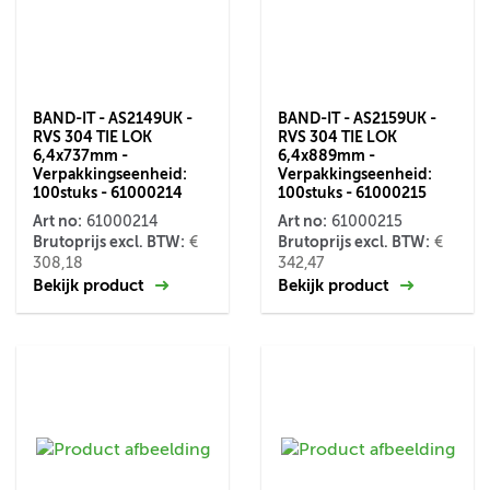
BAND-IT - AS2149UK -
BAND-IT - AS2159UK -
RVS 304 TIE LOK
RVS 304 TIE LOK
6,4x737mm -
6,4x889mm -
Verpakkingseenheid:
Verpakkingseenheid:
100stuks - 61000214
100stuks - 61000215
Art no:
Art no:
61000214
61000215
Brutoprijs excl. BTW:
Brutoprijs excl. BTW:
€
€
308,18
342,47
Bekijk product
Bekijk product