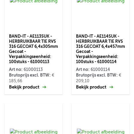
BAND-IT - AE113SUK -
BAND-IT - AE114SUK -
HERBRUIKBAAR TIE RVS
HERBRUIKBAAR TIE RVS
316 GECOAT 6,4x305mm
316 GECOAT 6,4x457mm
Gecoat -
Gecoat -
Verpakkingseenheid:
Verpakkingseenheid:
100stuks - 61000113
100stuks - 61000114
Art no:
Art no:
61000113
61000114
Brutoprijs excl. BTW:
Brutoprijs excl. BTW:
€
€
185,66
209,10
Bekijk product
Bekijk product