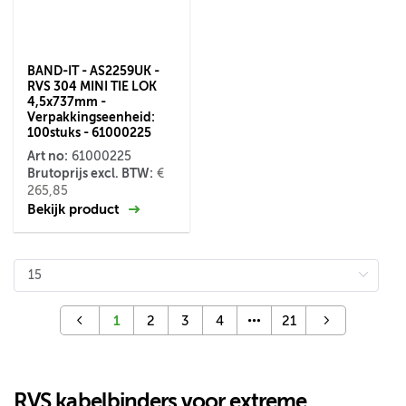
BAND-IT - AS2259UK -
RVS 304 MINI TIE LOK
4,5x737mm -
Verpakkingseenheid:
100stuks - 61000225
Art no:
61000225
Brutoprijs excl. BTW:
€
265,85
Bekijk product
1
2
3
4
21
RVS kabelbinders voor extreme