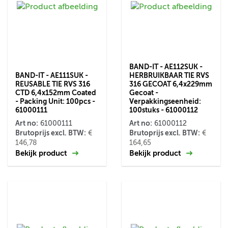
BAND-IT - AE112SUK -
BAND-IT - AE111SUK -
HERBRUIKBAAR TIE RVS
REUSABLE TIE RVS 316
316 GECOAT 6,4x229mm
CTD 6,4x152mm Coated
Gecoat -
- Packing Unit: 100pcs -
Verpakkingseenheid:
61000111
100stuks - 61000112
Art no:
Art no:
61000111
61000112
Brutoprijs excl. BTW:
Brutoprijs excl. BTW:
€
€
146,78
164,65
Bekijk product
Bekijk product