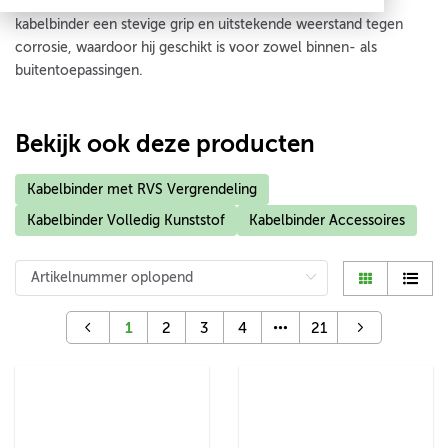
Vervaardigd uit hoogwaardig roestvrij staal, biedt deze
kabelbinder een stevige grip en uitstekende weerstand tegen
corrosie, waardoor hij geschikt is voor zowel binnen- als
buitentoepassingen.
Bekijk ook deze producten
Kabelbinder met RVS Vergrendeling
Kabelbinder Volledig Kunststof
Kabelbinder Accessoires
1
2
3
4
21