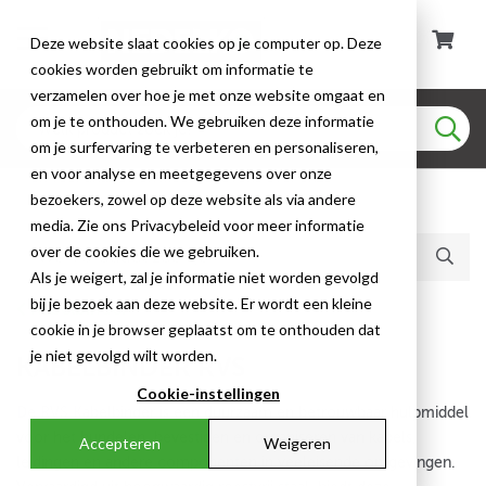
Deze website slaat cookies op je computer op. Deze
cookies worden gebruikt om informatie te
verzamelen over hoe je met onze website omgaat en
om je te onthouden. We gebruiken deze informatie
om je surfervaring te verbeteren en personaliseren,
en voor analyse en meetgegevens over onze
bezoekers, zowel op deze website als via andere
Huidige producten (314)
media. Zie ons Privacybeleid voor meer informatie
over de cookies die we gebruiken.
Als je weigert, zal je informatie niet worden gevolgd
bij je bezoek aan deze website. Er wordt een kleine
Kabelbinder
cookie in je browser geplaatst om te onthouden dat
je niet gevolgd wilt worden.
KABELBINDER RVS
Cookie-instellingen
De RVS Kabelbinder is een duurzaam en betrouwbaar hulpmiddel
voor het bundelen, bevestigen en organiseren van kabels,
Accepteren
Weigeren
leidingen en andere componenten in veeleisende omgevingen.