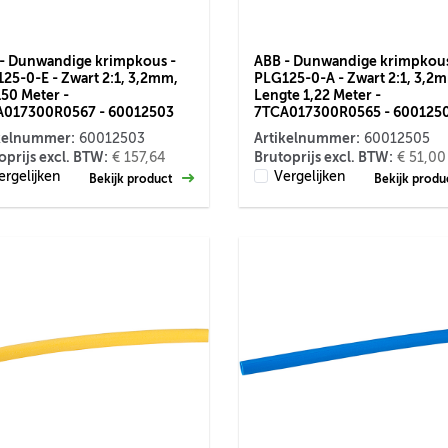
- Dunwandige krimpkous -
ABB - Dunwandige krimpkous
25-0-E - Zwart 2:1, 3,2mm,
PLG125-0-A - Zwart 2:1, 3,2
150 Meter -
Lengte 1,22 Meter -
A017300R0567 - 60012503
7TCA017300R0565 - 600125
kelnummer:
Artikelnummer:
60012503
60012505
oprijs excl. BTW:
Brutoprijs excl. BTW:
€ 157,64
€ 51,00
ergelijken
Vergelijken
Bekijk product
Bekijk prod