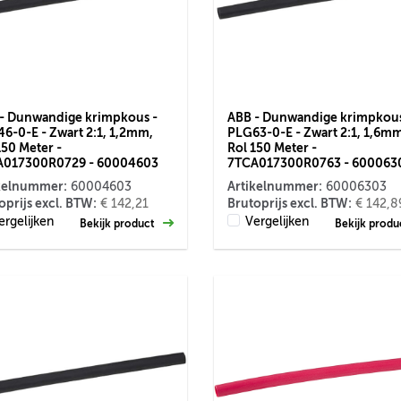
- Dunwandige krimpkous -
ABB - Dunwandige krimpkous
6-0-E - Zwart 2:1, 1,2mm,
PLG63-0-E - Zwart 2:1, 1,6m
150 Meter -
Rol 150 Meter -
A017300R0729 - 60004603
7TCA017300R0763 - 600063
kelnummer:
Artikelnummer:
60004603
60006303
oprijs excl. BTW:
Brutoprijs excl. BTW:
€ 142,21
€ 142,8
ergelijken
Vergelijken
Bekijk product
Bekijk prod