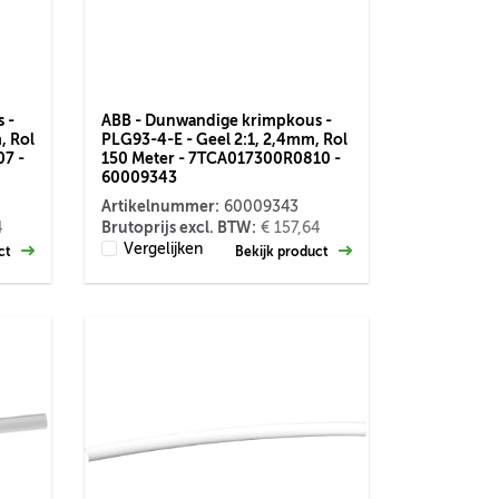
 -
ABB - Dunwandige krimpkous -
, Rol
PLG93-4-E - Geel 2:1, 2,4mm, Rol
7 -
150 Meter - 7TCA017300R0810 -
60009343
Artikelnummer:
60009343
Brutoprijs excl. BTW:
4
€ 157,64
Vergelijken
uct
Bekijk product