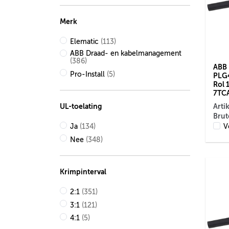
Merk
Elematic
(113)
ABB Draad- en kabelmanagement
(386)
ABB 
Pro-Install
(5)
PLG4
Rol 
7TC
UL-toelating
Arti
Brut
V
Ja
(134)
Nee
(348)
Krimpinterval
2:1
(351)
3:1
(121)
4:1
(5)