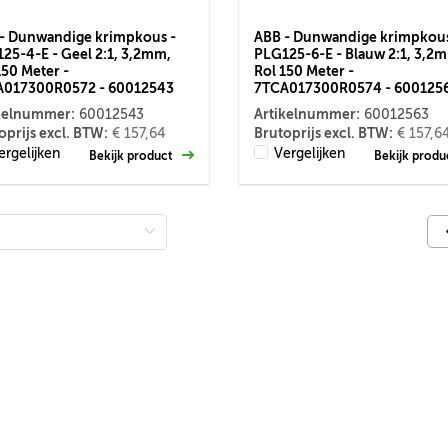
- Dunwandige krimpkous -
ABB - Dunwandige krimpkous
25-4-E - Geel 2:1, 3,2mm,
PLG125-6-E - Blauw 2:1, 3,2
150 Meter -
Rol 150 Meter -
A017300R0572 - 60012543
7TCA017300R0574 - 600125
kelnummer:
Artikelnummer:
60012543
60012563
oprijs excl. BTW:
Brutoprijs excl. BTW:
€ 157,64
€ 157,6
ergelijken
Vergelijken
Bekijk product
Bekijk prod