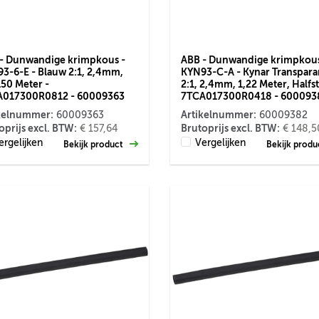
- Dunwandige krimpkous -
ABB - Dunwandige krimpkous
3-6-E - Blauw 2:1, 2,4mm,
KYN93-C-A - Kynar Transpara
150 Meter -
2:1, 2,4mm, 1,22 Meter, Halfsti
A017300R0812 - 60009363
7TCA017300R0418 - 600093
kelnummer:
Artikelnummer:
60009363
60009382
oprijs excl. BTW:
Brutoprijs excl. BTW:
€ 157,64
€ 148,5
ergelijken
Vergelijken
Bekijk product
Bekijk prod