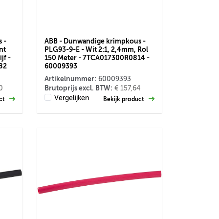
 -
ABB - Dunwandige krimpkous -
nt
PLG93-9-E - Wit 2:1, 2,4mm, Rol
jf -
150 Meter - 7TCA017300R0814 -
82
60009393
Artikelnummer:
60009393
Brutoprijs excl. BTW:
0
€ 157,64
Vergelijken
uct
Bekijk product