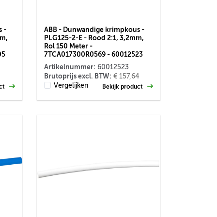
 -
ABB - Dunwandige krimpkous -
mm,
PLG125-2-E - Rood 2:1, 3,2mm,
Rol 150 Meter -
05
7TCA017300R0569 - 60012523
Artikelnummer:
60012523
Brutoprijs excl. BTW:
€ 157,64
Vergelijken
uct
Bekijk product