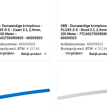
- Dunwandige krimpkous -
ABB - Dunwandige krimpkous
3-0-E - Zwart 2:1, 2,4mm,
PLG93-2-E - Rood 2:1, 2,4mm
150 Meter -
150 Meter - 7TCA017300R080
A017300R0805 - 60009303
60009323
kelnummer:
Artikelnummer:
60009303
60009323
oprijs excl. BTW:
Brutoprijs excl. BTW:
€ 157,64
€ 157,6
ergelijken
Vergelijken
Bekijk product
Bekijk prod