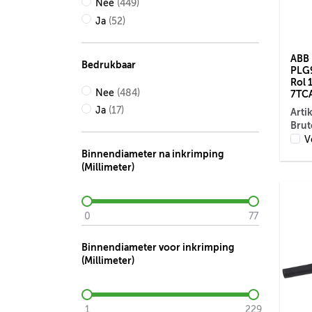
Nee
(449)
Ja
(52)
ABB 
Bedrukbaar
PLG9
Rol 
Nee
(484)
7TC
Ja
(17)
Arti
Brut
V
Binnendiameter na inkrimping
(Millimeter)
0
77
Binnendiameter voor inkrimping
(Millimeter)
1
229