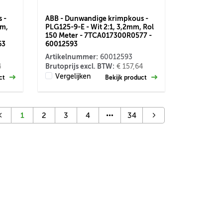
 -
ABB - Dunwandige krimpkous -
mm,
PLG125-9-E - Wit 2:1, 3,2mm, Rol
150 Meter - 7TCA017300R0577 -
63
60012593
Artikelnummer:
60012593
Brutoprijs excl. BTW:
4
€ 157,64
Vergelijken
uct
Bekijk product
1
2
3
4
34