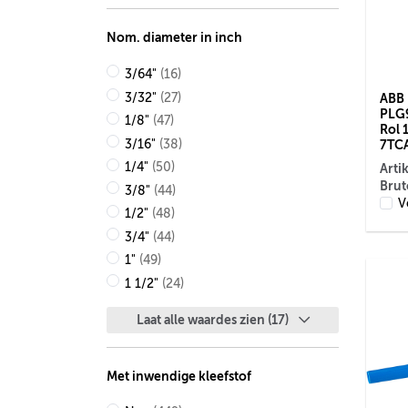
Nom. diameter in inch
3/64"
(16)
ABB 
3/32"
(27)
PLG9
1/8"
(47)
Rol 
7TC
3/16"
(38)
1/4"
(50)
Arti
Brut
3/8"
(44)
V
1/2"
(48)
3/4"
(44)
1"
(49)
1 1/2"
(24)
Laat alle waardes zien (17)
Met inwendige kleefstof