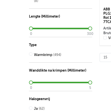
(8)
ABB 
PLG1
Lengte (Millimeter)
Rol 
7TC
Arti
Brut
0
300
V
Type
Warmkrimp
(494)
Wanddikte na krimpen (Millimeter)
0
5
Halogeenvrij
Ja
(62)