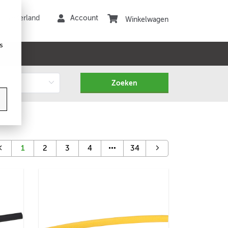
Winkelwagen
s
1
2
3
4
34