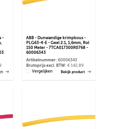
 -
ABB - Dunwandige krimpkous -
m,
PLG63-4-E - Geel 2:1, 1,6mm, Rol
150 Meter - 7TCA017300R0768 -
03
60006343
Artikelnummer:
60006343
Brutoprijs excl. BTW:
9
€ 142,89
Vergelijken
uct
Bekijk product