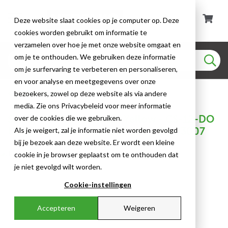
Deze website slaat cookies op je computer op. Deze
cookies worden gebruikt om informatie te
verzamelen over hoe je met onze website omgaat en
om je te onthouden. We gebruiken deze informatie
om je surfervaring te verbeteren en personaliseren,
en voor analyse en meetgegevens over onze
Veiligheidshaak
bezoekers, zowel op deze website als via andere
media. Zie ons Privacybeleid voor meer informatie
Safety Hook Double 12" Yellow - CS-12-DO
over de cookies die we gebruiken.
UBLE-Y-FR-UV - MOQ 25 pcs - 71003007
Als je weigert, zal je informatie niet worden gevolgd
bij je bezoek aan deze website. Er wordt een kleine
cookie in je browser geplaatst om te onthouden dat
je niet gevolgd wilt worden.
Cookie-instellingen
Accepteren
Weigeren