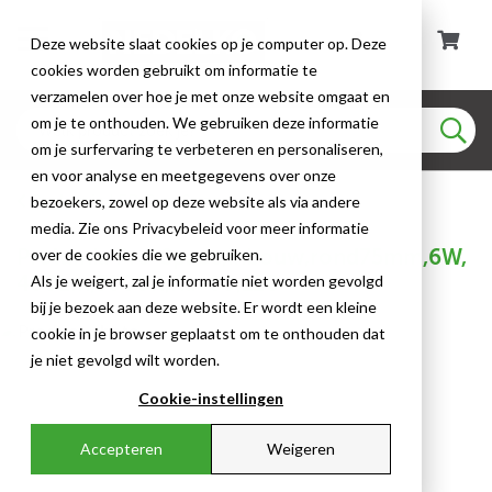
Deze website slaat cookies op je computer op. Deze
cookies worden gebruikt om informatie te
verzamelen over hoe je met onze website omgaat en
om je te onthouden. We gebruiken deze informatie
om je surfervaring te verbeteren en personaliseren,
en voor analyse en meetgegevens over onze
Prolumia LED Pro-Space
bezoekers, zowel op deze website als via andere
media. Zie ons Privacybeleid voor meer informatie
Prolumia Pro-Space,inbouw,rond75mm,6W,
over de cookies die we gebruiken.
400Lm,3000K,Ra>80,120
Als je weigert, zal je informatie niet worden gevolgd
bij je bezoek aan deze website. Er wordt een kleine
cookie in je browser geplaatst om te onthouden dat
je niet gevolgd wilt worden.
Cookie-instellingen
Accepteren
Weigeren