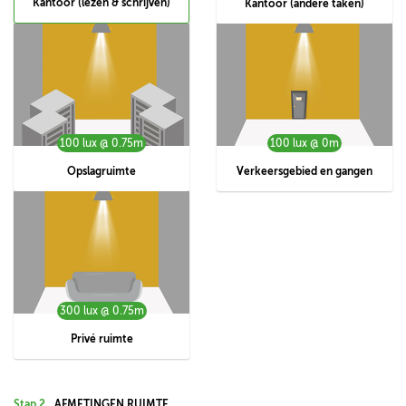
Kantoor (lezen & schrijven)
Kantoor (andere taken)
100 lux @ 0.75m
100 lux @ 0m
Opslagruimte
Verkeersgebied en gangen
300 lux @ 0.75m
Privé ruimte
Stap 2
AFMETINGEN RUIMTE