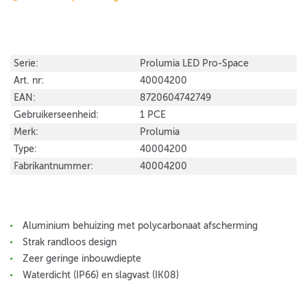
Serie:
Prolumia LED Pro-Space
Art. nr:
40004200
EAN:
8720604742749
Gebruikerseenheid:
1 PCE
Merk:
Prolumia
Type:
40004200
Fabrikantnummer:
40004200
Aluminium behuizing met polycarbonaat afscherming
Strak randloos design
Zeer geringe inbouwdiepte
Waterdicht (IP66) en slagvast (IK08)