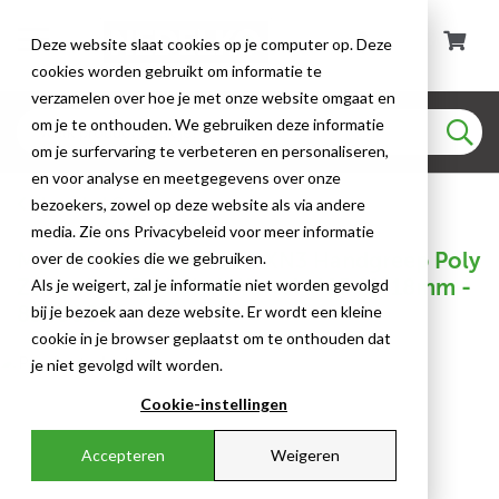
Deze website slaat cookies op je computer op. Deze
cookies worden gebruikt om informatie te
verzamelen over hoe je met onze website omgaat en
om je te onthouden. We gebruiken deze informatie
om je surfervaring te verbeteren en personaliseren,
en voor analyse en meetgegevens over onze
Marechal Connectoren
bezoekers, zowel op deze website als via andere
media. Zie ons Privacybeleid voor meer informatie
Marechal - 253A783 - DXN3 Handgreep Poly
over de cookies die we gebruiken.
Zwart Size.B +Kabel Wartel M25 12-18mm -
Als je weigert, zal je informatie niet worden gevolgd
83400014
bij je bezoek aan deze website. Er wordt een kleine
cookie in je browser geplaatst om te onthouden dat
je niet gevolgd wilt worden.
Cookie-instellingen
Accepteren
Weigeren