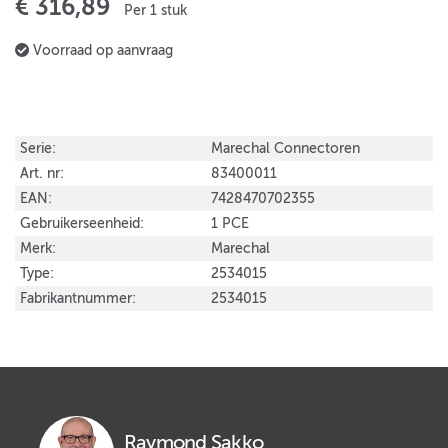
€ 316,89
Per 1 stuk
Voorraad op aanvraag
Serie:
Marechal Connectoren
Art. nr:
83400011
EAN:
7428470702355
Gebruikerseenheid:
1 PCE
Merk:
Marechal
Type:
2534015
Fabrikantnummer:
2534015
Raymond Sakko