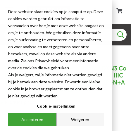
Deze website slaat cookies op je computer op. Deze
cookies worden gebruikt om informatie te
verzamelen over hoe je met onze website omgaat en
om je te onthouden. We gebruiken deze informatie
om je surfervaring te verbeteren en personaliseren,
en voor analyse en meetgegevens over onze
Marechal Connectoren
bezoekers, zowel op deze website als via andere
media. Zie ons Privacybeleid voor meer informatie
Marechal - 2534015 - Decontactor DXN3 Co
over de cookies die we gebruiken.
ntactdoos II2GD Ex db eb IIC Gb - Ex tb IIIC
Als je weigert, zal je informatie niet worden gevolgd
Db T5-T6 Poly Zwart Size.B IP66/67 1P+N+A
bij je bezoek aan deze website. Er wordt een kleine
32A 250V AC - 83400011
cookie in je browser geplaatst om te onthouden dat
je niet gevolgd wilt worden.
Cookie-instellingen
Accepteren
Weigeren