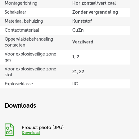
Horizontaal/verticaal
Montagerichting
Zonder vergrendeling
Schakelaar
Kunststof
Materiaal behuizing
CuZn
Contactmateriaal
Oppervlaktebehandeling
Verzilverd
contacten
Voor explosieveilige zone
1, 2
gas
Voor explosieveilige zone
21, 22
stof
IIC
Explosieklasse
Downloads
Product photo (JPG)
Download