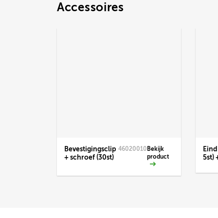
Accessoires
Bevestigingsclip
Eind
46020010
Bekijk
+ schroef (30st)
product
5st) 