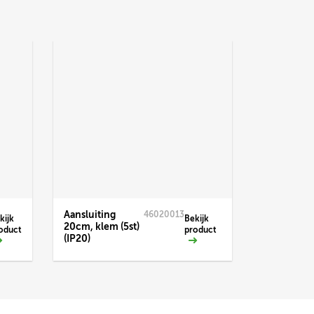
Aansluiting
46020013
kijk
Bekijk
20cm, klem (5st)
oduct
product
(IP20)