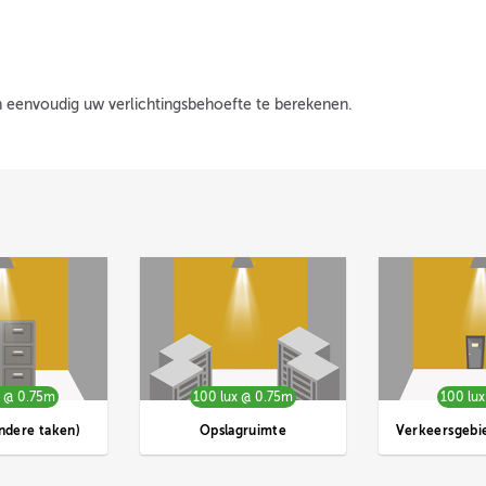
en eenvoudig uw verlichtingsbehoefte te berekenen.
x @ 0.75m
100 lux @ 0.75m
100 lu
ndere taken)
Opslagruimte
Verkeersgebi