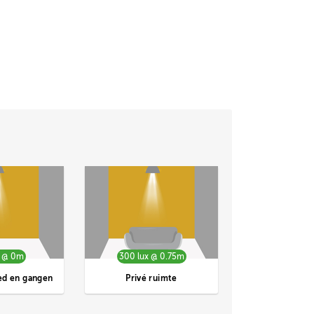
x @ 0m
300 lux @ 0.75m
ed en gangen
Privé ruimte