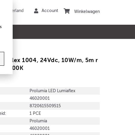
Winkelwagen
s
miaflex 1004, 24Vdc, 10W/m, 5m r
m, 2700K
Prolumia LED Lumiaflex
46020001
8720615509515
id:
1 PCE
Prolumia
46020001