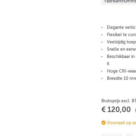
Fabrikantnumme
Elegante verli
Flexibel te co
Veelzijdig toe
Snelle en eenv
Beschikbaar i
K
Hoge CRI-waar
Breedte 10 mm
Brutoprijs excl. 
€ 120,00
Voorraad op a