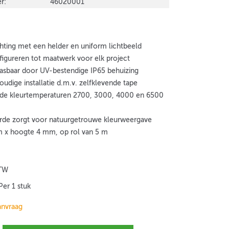
r:
46020001
chting met een helder en uniform lichtbeeld
nfigureren tot maatwerk voor elk project
pasbaar door UV-bestendige IP65 behuizing
oudige installatie d.m.v. zelfklevende tape
n de kleurtemperaturen 2700, 3000, 4000 en 6500
de zorgt voor natuurgetrouwe kleurweergave
 x hoogte 4 mm, op rol van 5 m
BTW
Per 1 stuk
anvraag