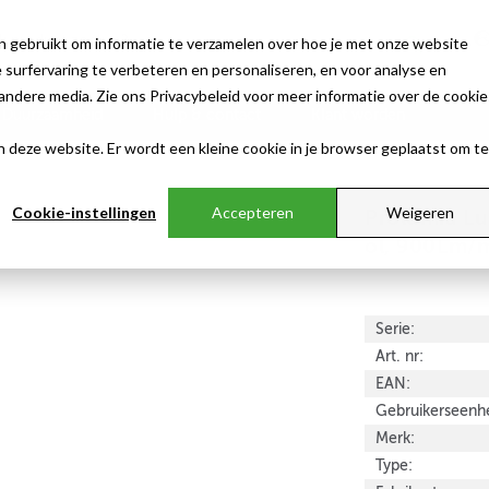
n gebruikt om informatie te verzamelen over hoe je met onze website
surfervaring te verbeteren en personaliseren, en voor analyse en
ndere media. Zie ons Privacybeleid voor meer informatie over de cookie
Duurzaamheid
Hulp & contact
Klant worden
aan deze website. Er wordt een kleine cookie in je browser geplaatst om te
Cookie-instellingen
Accepteren
Weigeren
Prolumia Lu
ol, 900Lm/
Serie:
Art. nr:
EAN:
Gebruikerseenhe
Merk:
Type: