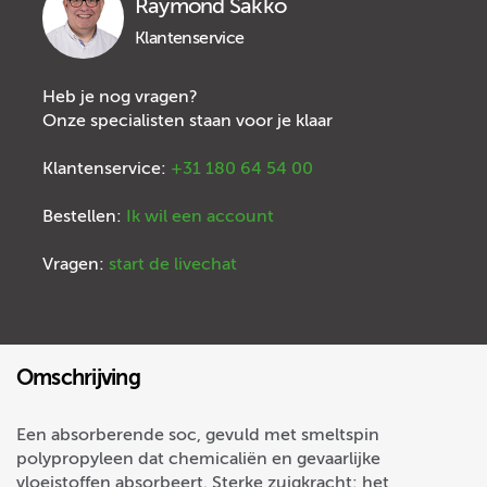
Raymond Sakko
Klantenservice
Heb je nog vragen?
Onze specialisten staan voor je klaar
Klantenservice:
+31 180 64 54 00
Bestellen:
Ik wil een account
Vragen:
start de livechat
Omschrijving
Een absorberende soc, gevuld met smeltspin
polypropyleen dat chemicaliën en gevaarlijke
vloeistoffen absorbeert. Sterke zuigkracht: het