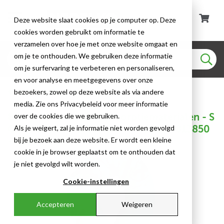
Deze website slaat cookies op je computer op. Deze
cookies worden gebruikt om informatie te
verzamelen over hoe je met onze website omgaat en
om je te onthouden. We gebruiken deze informatie
om je surfervaring te verbeteren en personaliseren,
en voor analyse en meetgegevens over onze
Absorptiematerialen
bezoekers, zowel op deze website als via andere
media. Zie ons Privacybeleid voor meer informatie
Brady - Chemicaliën absorptiematerialen - S
over de cookies die we gebruiken.
OC’s, Ø 7,6 cm x 122 cm - HAZ412 - 813850
Als je weigert, zal je informatie niet worden gevolgd
- 92000061
bij je bezoek aan deze website. Er wordt een kleine
cookie in je browser geplaatst om te onthouden dat
je niet gevolgd wilt worden.
Cookie-instellingen
Accepteren
Weigeren