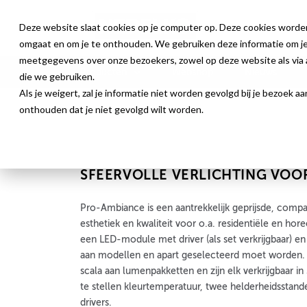
Deze website slaat cookies op je computer op. Deze cookies worde
omgaat en om je te onthouden. We gebruiken deze informatie om je 
meetgegevens over onze bezoekers, zowel op deze website als via a
Producten
Webshop
Nieuws
die we gebruiken.
Als je weigert, zal je informatie niet worden gevolgd bij je bezoek 
onthouden dat je niet gevolgd wilt worden.
LED binnenverlichting
SFEERVOLLE VERLICHTING VOOR
Pro-Ambiance is een aantrekkelijk geprijsde, compa
esthetiek en kwaliteit voor o.a. residentiële en ho
een LED-module met driver (als set verkrijgbaar) en
aan modellen en apart geselecteerd moet worden
scala aan lumenpakketten en zijn elk verkrijgbaar in
te stellen kleurtemperatuur, twee helderheidsstan
drivers.