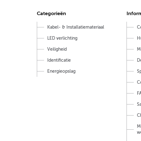
Categorieën
Infor
Kabel- & Installatiemateriaal
C
LED verlichting
H
Veiligheid
M
Identificatie
D
Energieopslag
S
C
F
Sa
Ch
M
w