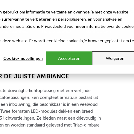
n gebruikt om informatie te verzamelen over hoe je met onze website
surfervaring te verbeteren en personaliseren, en voor analyse en
ndere media. Zie ons Privacybeleid voor meer informatie over de cookie
Duurzaamheid
Hulp & contact
Klant worden
aan deze website. Er wordt een kleine cookie in je browser geplaatst om te
Cookie-instellingen
Accepteren
Weigeren
 DE JUISTE AMBIANCE
cte downlight-lichtoplossing met een verfijnde
recatoepassingen. Een compleet armatuur bestaat uit
 een inbouwring, die beschikbaar is in een veelvoud
. Twee formaten LED-modules dekken een breed
 3 lichtverdelingen. Ze bieden naast een drievoudig in
den en worden standaard geleverd met Triac-dimbare