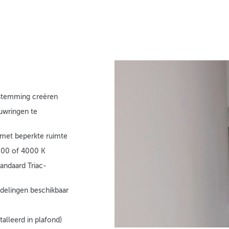
n stemming creëren
uwringen te
 met beperkte ruimte
3000 of 4000 K
tandaard Triac-
delingen beschikbaar
stalleerd in plafond)