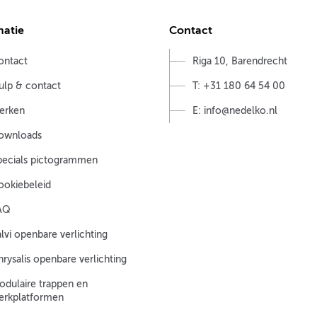
matie
Contact
ontact
Riga 10, Barendrecht
ulp & contact
T: +31 180 64 54 00
erken
E: info@nedelko.nl
ownloads
pecials pictogrammen
ookiebeleid
AQ
lvi openbare verlichting
rysalis openbare verlichting
odulaire trappen en
erkplatformen