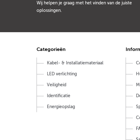
Wij helpen je graag met het vinden van de juiste
oplossingen.
Categorieën
Infor
Kabel- & Installatiemateriaal
C
LED verlichting
H
Veiligheid
M
Identificatie
D
Energieopslag
S
C
F
Sa