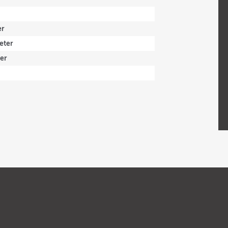
er
eter
ter