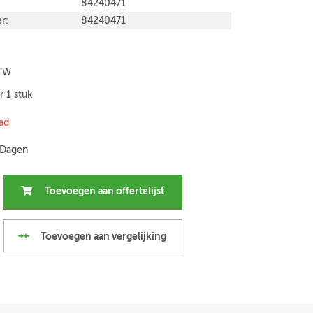
84240471
r:
84240471
BTW
r 1 stuk
ad
 Dagen
Toevoegen aan offertelijst
Toevoegen aan vergelijking