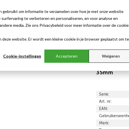
n gebruikt om informatie te verzamelen over hoe je met onze website
surfervaring te verbeteren en personaliseren, en voor analyse en
ndere media. Zie ons Privacybeleid voor meer informatie over de cookie
Duurzaamheid
Hulp & contact
Klant worden
aan deze website. Er wordt een kleine cookie in je browser geplaatst om te
Cookie-instellingen
Accepteren
Weigeren
ProGrip - A
- Premium 
35mm
Serie:
Art. nr:
EAN:
Gebruikerseenhe
Merk: