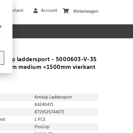
Winkelwagen
s
ntislip laddersport - 5000603-V-35
4,5mm medium <1500mm vierkant
Antislip Laddersport
84240471
8719325744071
id:
1 PCE
ProGrip