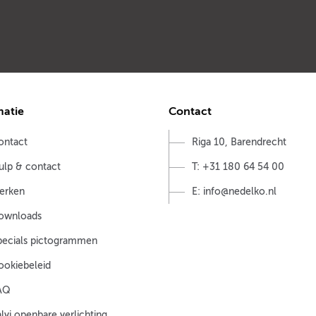
matie
Contact
ontact
Riga 10, Barendrecht
ulp & contact
T: +31 180 64 54 00
erken
E: info@nedelko.nl
ownloads
pecials pictogrammen
ookiebeleid
AQ
lvi openbare verlichting