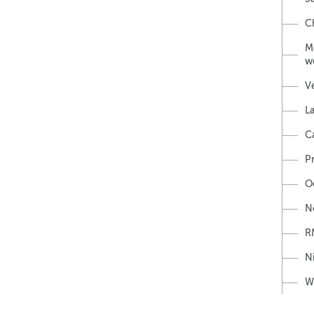
Ch
M
w
V
L
C
P
O
N
R
N
W