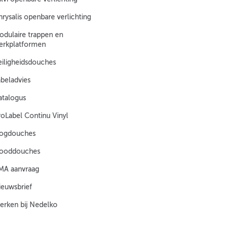
rysalis openbare verlichting
odulaire trappen en
erkplatformen
eiligheidsdouches
abeladvies
atalogus
roLabel Continu Vinyl
ogdouches
ooddouches
MA aanvraag
ieuwsbrief
erken bij Nedelko