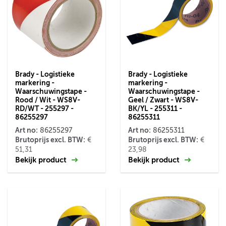
Brady - Logistieke
Brady - Logistieke
markering -
markering -
Waarschuwingstape -
Waarschuwingstape -
Rood / Wit - WS8V-
Geel / Zwart - WS8V-
RD/WT - 255297 -
BK/YL - 255311 -
86255297
86255311
Art no:
Art no:
86255297
86255311
Brutoprijs excl. BTW:
Brutoprijs excl. BTW:
€
€
51,31
23,98
Bekijk product
Bekijk product