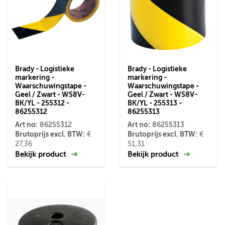
Brady - Logistieke
Brady - Logistieke
markering -
markering -
Waarschuwingstape -
Waarschuwingstape -
Geel / Zwart - WS8V-
Geel / Zwart - WS8V-
BK/YL - 255312 -
BK/YL - 255313 -
86255312
86255313
Art no:
Art no:
86255312
86255313
Brutoprijs excl. BTW:
Brutoprijs excl. BTW:
€
€
27,36
51,31
Bekijk product
Bekijk product