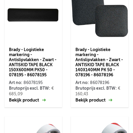
Brady - Logistieke
Brady - Logistieke
markering -
markering -
Antislipvlakken - Zwart -
Antislipvlakken - Zwart -
ANTISKID TAPE BLACK
ANTISKID TAPE BLACK
150X600MM PK50 -
140X140MM PK 50 -
078195 - 86078195
078196 - 86078196
Art no:
Art no:
86078195
86078196
Brutoprijs excl. BTW:
Brutoprijs excl. BTW:
€
€
685,09
160,43
Bekijk product
Bekijk product