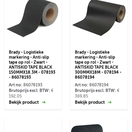
Brady - Logistieke
Brady - Logistieke
markering - Anti-slip
markering - Anti-slip
tape op rol - Zwart -
tape op rol - Zwart -
ANTISKID TAPE BLACK
ANTISKID TAPE BLACK
150MMX18.3M - 078193
300MMX18M - 078194 -
- 86078193
86078194
Art no:
Art no:
86078193
86078194
Brutoprijs excl. BTW:
Brutoprijs excl. BTW:
€
€
192,05
369,85
Bekijk product
Bekijk product