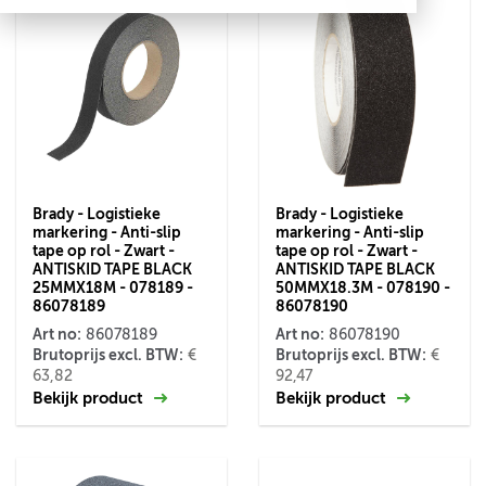
Brady - Logistieke
Brady - Logistieke
markering - Anti-slip
markering - Anti-slip
tape op rol - Zwart -
tape op rol - Zwart -
ANTISKID TAPE BLACK
ANTISKID TAPE BLACK
25MMX18M - 078189 -
50MMX18.3M - 078190 -
86078189
86078190
Art no:
Art no:
86078189
86078190
Brutoprijs excl. BTW:
Brutoprijs excl. BTW:
€
€
63,82
92,47
Bekijk product
Bekijk product