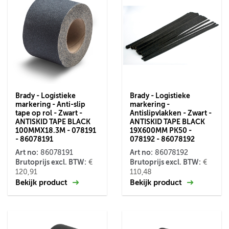
Brady - Logistieke
Brady - Logistieke
markering - Anti-slip
markering -
tape op rol - Zwart -
Antislipvlakken - Zwart -
ANTISKID TAPE BLACK
ANTISKID TAPE BLACK
100MMX18.3M - 078191
19X600MM PK50 -
- 86078191
078192 - 86078192
Art no:
Art no:
86078191
86078192
Brutoprijs excl. BTW:
Brutoprijs excl. BTW:
€
€
120,91
110,48
Bekijk product
Bekijk product