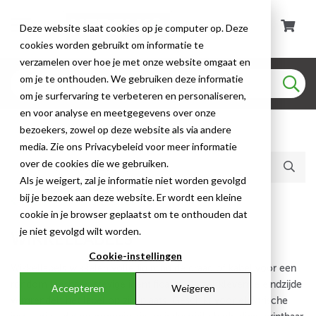
Deze website slaat cookies op je computer op. Deze
cookies worden gebruikt om informatie te
verzamelen over hoe je met onze website omgaat en
om je te onthouden. We gebruiken deze informatie
om je surfervaring te verbeteren en personaliseren,
en voor analyse en meetgegevens over onze
bezoekers, zowel op deze website als via andere
Huidige producten (3)
media. Zie ons Privacybeleid voor meer informatie
over de cookies die we gebruiken.
Als je weigert, zal je informatie niet worden gevolgd
bij je bezoek aan deze website. Er wordt een kleine
Draad- & Kabelcoderingen
cookie in je browser geplaatst om te onthouden dat
je niet gevolgd wilt worden.
WIKKELLABELS
Cookie-instellingen
Wikkellabels wikkelen volledig rond de draad of kabel voor een
rondom leesbare, stevige identificatie. De zelfklevende eindzijde
Accepteren
Weigeren
vergrendelt het label op zijn plaats. Geschikt voor elektrische