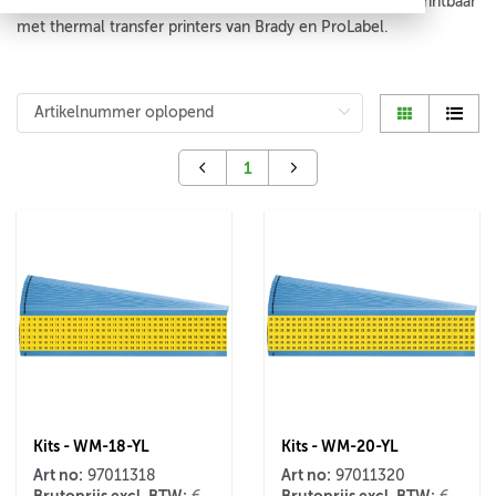
installaties, datacommunicatie en industriële bedrading, printbaar
met thermal transfer printers van Brady en ProLabel.
1
Kits - WM-18-YL
Kits - WM-20-YL
Art no:
Art no:
97011318
97011320