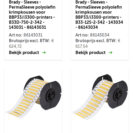
Brady - Sleeves -
Brady - Sleeves -
PermaSleeve polyolefin
PermaSleeve polyolefin
krimpkousen voor
krimpkousen voor
BBP33/i3300-printers -
BBP33/i3300-printers -
B33D-750-2-342 -
B33-125-2-342 - 143034
143031 - 86143031
- 86143034
Art no:
Art no:
86143031
86143034
Brutoprijs excl. BTW:
Brutoprijs excl. BTW:
€
€
624,72
617,54
Bekijk product
Bekijk product