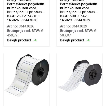
Brady - Sleeves -
Brady - Sleeves -
PermaSleeve polyolefin
PermaSleeve polyolefin
krimpkousen voor
krimpkousen voor
BBP33/i3300-printers -
BBP33/i3300-printers -
B33D-250-2-342YL -
B33D-500-2-342 -
143026 - 86143026
143029 - 86143029
Art no:
Art no:
86143026
86143029
Brutoprijs excl. BTW:
Brutoprijs excl. BTW:
€
€
458,72
583,07
Bekijk product
Bekijk product