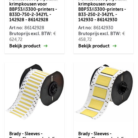
krimpkousen voor
krimpkousen voor
BBP33/i3300-printers -
BBP33/i3300-printers -
B33D-750-2-342YL -
B33-250-2-342YL -
142928 - 86142928
142930 - 86142930
Art no:
Art no:
86142928
86142930
Brutoprijs excl. BTW:
Brutoprijs excl. BTW:
€
€
624,72
458,72
Bekijk product
Bekijk product
Brady - Sleeves -
Brady - Sleeves -