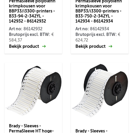
PermaSleeve polyolefin
PermaSleeve polyolefin
krimpkousen voor
krimpkousen voor
BBP33/i3300-printers -
BBP33/i3300-printers -
B33-94-2-342YL -
B33-750-2-342YL -
142932 - 86142932
142934 - 86142934
Art no:
Art no:
86142932
86142934
Brutoprijs excl. BTW:
Brutoprijs excl. BTW:
€
€
584,37
624,72
Bekijk product
Bekijk product
Brady - Sleeves -
PermaSleeve HT hoge-
Brady - Sleeves -