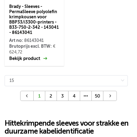
Brady - Sleeves -
PermaSleeve polyolefin
krimpkousen voor
BBP33/i3300-printers -
B33-750-2-342 - 143041
- 86143041
Art no:
86143041
Brutoprijs excl. BTW:
€
624,72
Bekijk product
1
2
3
4
50
Hittekrimpende sleeves voor strakke en
duurzame kabelidentificatie