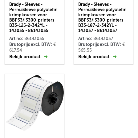
Brady - Sleeves -
Brady - Sleeves -
PermaSleeve polyolefin
PermaSleeve polyolefin
krimpkousen voor
krimpkousen voor
BBP33/i3300-printers -
BBP33/i3300-printers -
B33-125-2-342YL -
B33-187-2-342YL -
143035 - 86143035
143037 - 86143037
Art no:
Art no:
86143035
86143037
Brutoprijs excl. BTW:
Brutoprijs excl. BTW:
€
€
617,54
565,55
Bekijk product
Bekijk product