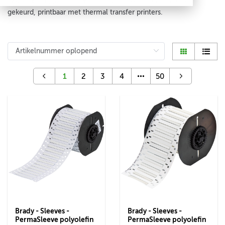
120°C, verkrijgbaar in diverse kleuren, UL-erkend en CSA-
gekeurd, printbaar met thermal transfer printers.
1
2
3
4
50
Brady - Sleeves -
Brady - Sleeves -
PermaSleeve polyolefin
PermaSleeve polyolefin