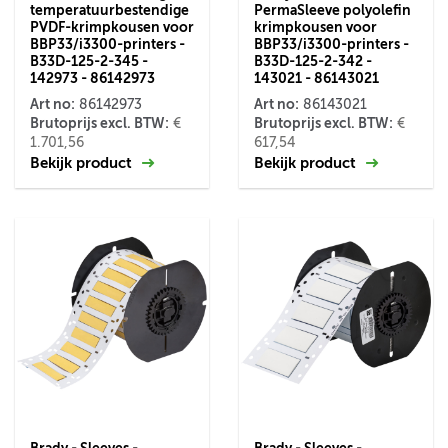
temperatuurbestendige
PermaSleeve polyolefin
PVDF-krimpkousen voor
krimpkousen voor
BBP33/i3300-printers -
BBP33/i3300-printers -
B33D-125-2-345 -
B33D-125-2-342 -
142973 - 86142973
143021 - 86143021
Art no:
Art no:
86142973
86143021
Brutoprijs excl. BTW:
Brutoprijs excl. BTW:
€
€
1.701,56
617,54
Bekijk product
Bekijk product