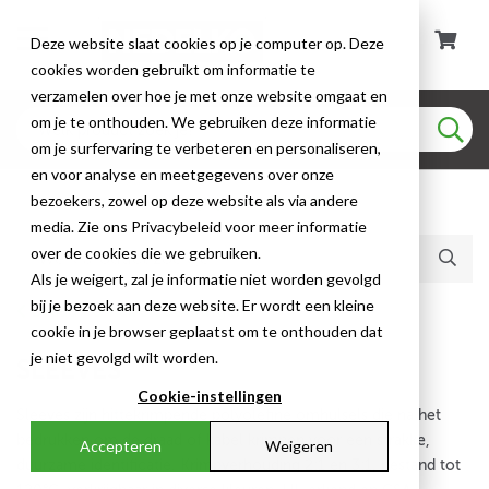
Deze website slaat cookies op je computer op. Deze
cookies worden gebruikt om informatie te
verzamelen over hoe je met onze website omgaat en
om je te onthouden. We gebruiken deze informatie
om je surfervaring te verbeteren en personaliseren,
en voor analyse en meetgegevens over onze
bezoekers, zowel op deze website als via andere
Huidige producten (740)
media. Zie ons Privacybeleid voor meer informatie
over de cookies die we gebruiken.
Als je weigert, zal je informatie niet worden gevolgd
bij je bezoek aan deze website. Er wordt een kleine
Draad- & Kabelcoderingen
cookie in je browser geplaatst om te onthouden dat
je niet gevolgd wilt worden.
SLEEVES
Cookie-instellingen
Sleeves zijn hittekrimpende polyolefine omhulsels die na het
bedrukken om de draad of kabel krimpen voor een strakke,
Accepteren
Weigeren
duurzame identificatie. Krimpverhouding 2:1 en 3:1, bestand tot