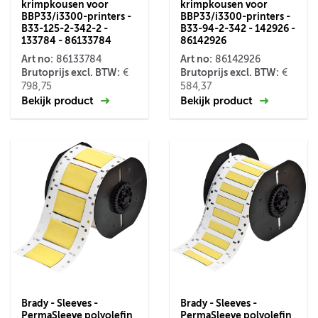
krimpkousen voor
krimpkousen voor
BBP33/i3300-printers -
BBP33/i3300-printers -
B33-125-2-342-2 -
B33-94-2-342 - 142926 -
133784 - 86133784
86142926
Art no:
Art no:
86133784
86142926
Brutoprijs excl. BTW:
Brutoprijs excl. BTW:
€
€
798,75
584,37
Bekijk product
Bekijk product
Brady - Sleeves -
Brady - Sleeves -
PermaSleeve polyolefin
PermaSleeve polyolefin