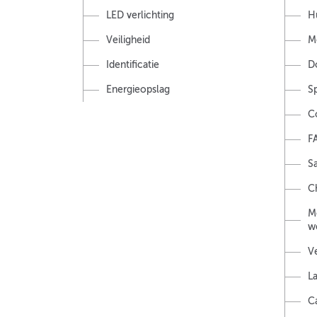
LED verlichting
H
Veiligheid
M
Identificatie
D
Energieopslag
S
C
F
Sa
Ch
M
w
V
L
C