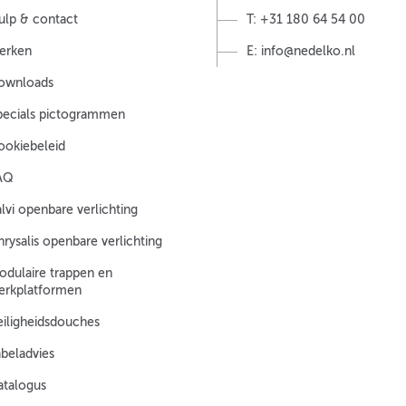
ulp & contact
T: +31 180 64 54 00
erken
E: info@nedelko.nl
ownloads
pecials pictogrammen
ookiebeleid
AQ
lvi openbare verlichting
rysalis openbare verlichting
odulaire trappen en
erkplatformen
eiligheidsdouches
abeladvies
atalogus