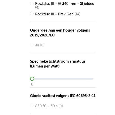
Rockdisc III - Ø 340 mm - Shielded
(4)
Rockdisc III - Prev.Gen
(14)
Onderdeel van een houder volgens
2019/2020/EU
Ja
(0)
Specifieke lichtstroom armatuur
(Lumen per Watt)
0
Gloeidraadtest volgens IEC 60695-2-11
850 °C - 30 s
(0)