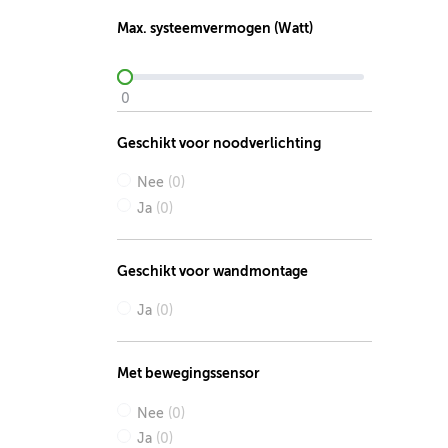
Max. systeemvermogen (Watt)
0
Geschikt voor noodverlichting
Nee
(0)
Ja
(0)
Geschikt voor wandmontage
Ja
(0)
Met bewegingssensor
Nee
(0)
Ja
(0)