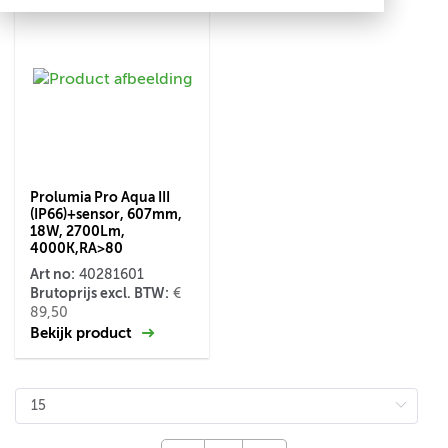
Prolumia Pro Aqua III
(IP66)+sensor, 607mm,
18W, 2700Lm,
4000K,RA>80
Art no:
40281601
Brutoprijs excl. BTW:
€
89,50
Bekijk product