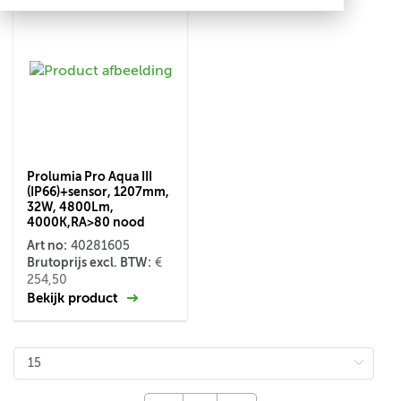
Prolumia Pro Aqua III
(IP66)+sensor, 1207mm,
32W, 4800Lm,
4000K,RA>80 nood
Art no:
40281605
Brutoprijs excl. BTW:
€
254,50
Bekijk product