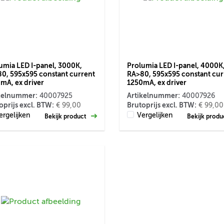
umia LED I-panel, 3000K,
Prolumia LED I-panel, 4000K
0, 595x595 constant current
RA>80, 595x595 constant cur
mA, ex driver
1250mA, ex driver
kelnummer:
Artikelnummer:
40007925
40007926
oprijs excl. BTW:
Brutoprijs excl. BTW:
€ 99,00
€ 99,00
ergelijken
Vergelijken
Bekijk product
Bekijk prod