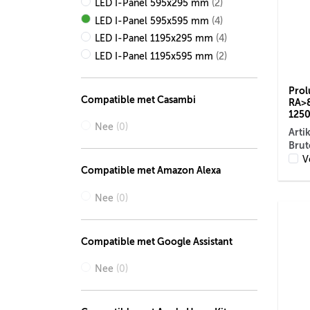
LED I-Panel 595x295 mm
(2)
LED I-Panel 595x595 mm
(4)
LED I-Panel 1195x295 mm
(4)
LED I-Panel 1195x595 mm
(2)
Prol
Compatible met Casambi
RA>8
1250
Nee
(0)
Arti
Brut
V
Compatible met Amazon Alexa
Nee
(0)
Compatible met Google Assistant
Nee
(0)