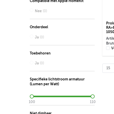
Compatible met Apple HomeKit
Nee
(0)
Prol
Onderdeel
RA>8
1050
Ja
(0)
Arti
Brut
V
Toebehoren
Ja
(0)
Specifieke lichtstroom armatuur
(Lumen per Watt)
100
110
Niet dimbaar