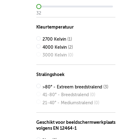
32
Kleurtemperatuur
2700 Kelvin
(1)
4000 Kelvin
(2)
3000 Kelvin
(0)
Stralingshoek
>80° - Extreem breedstralend
(3)
41-80° - Breedstralend
(0)
21-40° - Mediumstralend
(0)
Geschikt voor beeldschermwerkplaats
volgens EN 12464-1