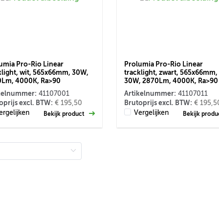
umia Pro-Rio Linear
Prolumia Pro-Rio Linear
klight, wit, 565x66mm, 30W,
tracklight, zwart, 565x66mm,
Lm, 4000K, Ra>90
30W, 2870Lm, 4000K, Ra>90
kelnummer:
Artikelnummer:
41107001
41107011
oprijs excl. BTW:
Brutoprijs excl. BTW:
€ 195,50
€ 195,5
ergelijken
Vergelijken
Bekijk product
Bekijk prod