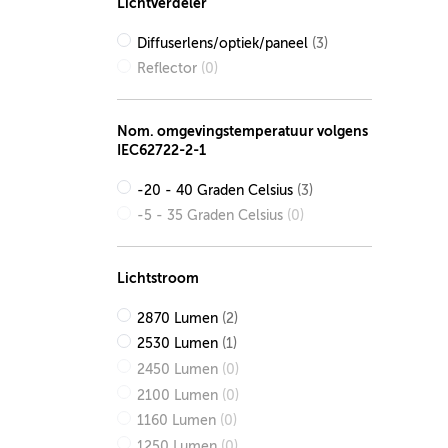
Lichtverdeler
Diffuserlens/optiek/paneel
(3)
Reflector
(0)
Nom. omgevingstemperatuur volgens
IEC62722-2-1
-20 - 40 Graden Celsius
(3)
-5 - 35 Graden Celsius
(0)
Lichtstroom
2870 Lumen
(2)
2530 Lumen
(1)
2450 Lumen
(0)
2100 Lumen
(0)
1160 Lumen
(0)
1250 Lumen
(0)