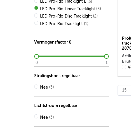
LED Pro-Rio Tracklight E
(6)
LED Pro-Rio Linear Tracklight
(3)
LED Pro-Rio Disc Tracklight
(2)
LED Pro-Rio Tracklight
(1)
Prol
Vermogensfactor ()
trac
2870
Arti
Brut
0
1
V
Stralingshoek regelbaar
Nee
(3)
Lichtstroom regelbaar
Nee
(3)