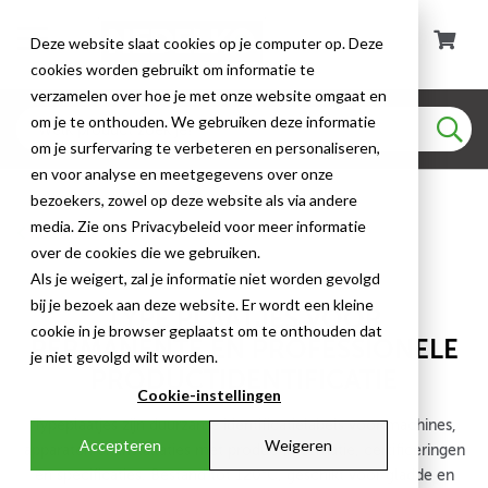
Deze website slaat cookies op je computer op. Deze
cookies worden gebruikt om informatie te
verzamelen over hoe je met onze website omgaat en
om je te onthouden. We gebruiken deze informatie
om je surfervaring te verbeteren en personaliseren,
en voor analyse en meetgegevens over onze
bezoekers, zowel op deze website als via andere
media. Zie ons Privacybeleid voor meer informatie
Labels & Tags
over de cookies die we gebruiken.
Als je weigert, zal je informatie niet worden gevolgd
bij je bezoek aan deze website. Er wordt een kleine
TYPE PLAATJES VOOR
cookie in je browser geplaatst om te onthouden dat
PERMANENTE EN PROFESSIONELE
je niet gevolgd wilt worden.
PRODUCTIDENTIFICATIE
Cookie-instellingen
Typeplaatjes zijn duurzame identificatielabels voor machines,
Accepteren
Weigeren
apparaten en installaties met productinformatie, certificeringen
en specificaties. Bestand tot 120°C, geschikt voor gladde en